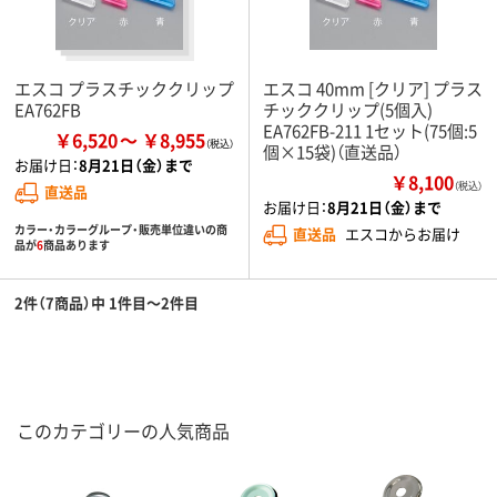
エスコ プラスチッククリップ
エスコ 40mm [クリア] プラス
EA762FB
チッククリップ(5個入)
EA762FB-211 1セット(75個:5
￥6,520
￥8,955
個×15袋)（直送品）
お届け日：
8月21日（金）まで
￥8,100
（税込）
直送品
お届け日：
8月21日（金）まで
カラー・カラーグループ・販売単位違いの商
直送品
エスコからお届け
品が
6
商品あります
2件（7商品）中 1件目～2件目
このカテゴリーの人気商品