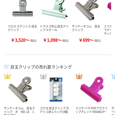
ベロス ステンレス 目玉
トラスコ中山 目玉クリ
サンケーキコム 目玉
ミツヤ mi
クリップ
ップ スチール
クリップ
ラクリッ
チック
￥3,520～
￥1,098～
￥699～
￥
（税込）
（税込）
（税込）
目玉クリップの売れ筋ランキング
サンケーキコム 目玉ク
コクヨ 目玉クリップ 大
ミツヤ バラ POPプラクリ
サ
リップ 大 MD-1A 1
クリ-13B 1パック(3個)
ップ Pレッド M50482 P…
ー