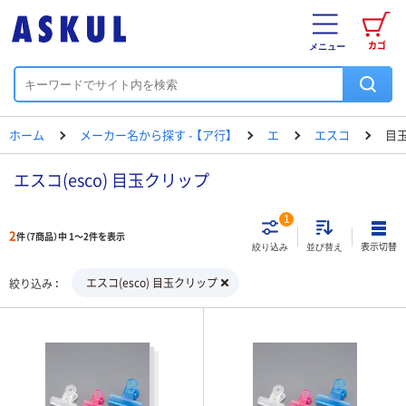
カゴ
メニュー
ホーム
メーカー名から探す - 【ア行】
エ
エスコ
目
エスコ(esco) 目玉クリップ
1
2
件（7商品）中 1～2件を表示
表示切替
絞り込み
並び替え
エスコ(esco) 目玉クリップ
絞り込み