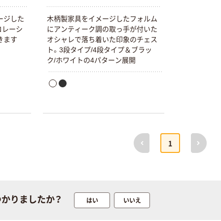
ージした
木柄製家具をイメージしたフォルム
コレーシ
にアンティーク調の取っ手が付いた
きます
オシャレで落ち着いた印象のチェス
ト。3段タイプ/4段タイプ＆ブラッ
ク/ホワイトの4パターン展開
本気プライス
オリジナル
【ガムテープ】ア
アスクル 「現場
スクル 現場のチ
のチカラ」 養生
カラ 厚さ
テープ
0.22mm 布テー
￥145~
￥358~
（税込）
（税込）
プ
前へ
次へ
1
本気プライス
オリジナル
トイレットペー
サントリー 伊右
パー ダブル60
衛門 「お茶、どう
ｍ 再生紙
ぞ。」 緑茶
100% 6ロール
￥460~
￥528~
（税込）
（税込）
リサイクル100
つかりましたか？
はい
いいえ
芯あり FSC認
証
オリジナル
オリジナル