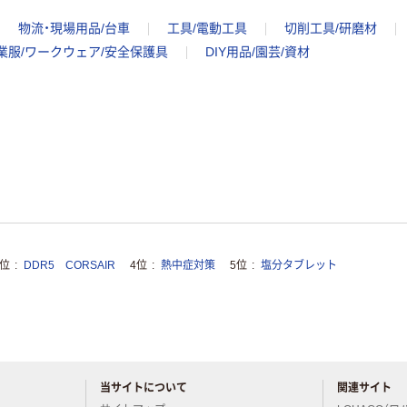
物流・現場用品/台車
工具/電動工具
切削工具/研磨材
業服/ワークウェア/安全保護具
DIY用品/園芸/資材
3位
DDR5 CORSAIR
4位
熱中症対策
5位
塩分タブレット
当サイトについて
関連サイト
アスクルについてお気軽にご質問ください