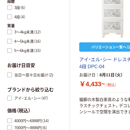
段数
3段（6）
4段（4）
質量
3～4kg未満（12）
4～5kg未満（16）
バリエーション一覧へ（1
5～6kg未満（15）
アイ・エル・シー ドレス
お届け日目安
4段 DPC-04
お届け日
8月11日（火）
当日〜翌々日お届け（2)
￥4,433~
（税込）
ブランドから絞り込む
アイ・エル・シー（47）
猫脚の木製白家具のような
ラスチックチェスト。デコ
価格（税込）
ンシールで空間を演出でき
4000円～6999円（14）
7000円～9999円（6）