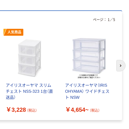
アスクル セロハ
トイレットペー
ンテープ
パー シングル
120ｍ 再生紙
￥216~
（税込）
ページ：
1
／
5
100% 6ロール
￥470~
（税込）
リサイクル100
芯あり FSC認
本気プライス
人気商品
証
アスクル トイ
レのおそうじシ
ート 大王製紙
共同企画 トイ
￥330~
（税込）
レクリーナー
次の
トイレシート
オリジナル
本気プライス
アスクル フラッ
アイリスオーヤマ スリム
アイリスオーヤマ（IRIS
ア
トファイル エコ
チェスト NSS-323 1台（直
OHYAMA） ワイドチェス
チ
ノミータイプ
送品）
ト NSW
A4タテ(コクヨ
￥
￥115~
（税込）
製造）
￥3,228
￥4,654~
（税込）
（税込）