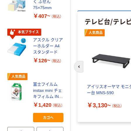
く ふせん
ティッシュペー
75×75mm
パー ボックス
￥407~
（税込）
150組 5箱入 ア
テレビ台/テレ
スクル スマート
￥328~
（税込）
コンパクト ビ
本気プライス
人気商品
ビッド PEFC認
アスクル クリア
証
オリジナル
ーホルダー A4
コピー用紙 マ
スタンダード
ルチペーパー
￥126~
（税込）
スーパーエコノ
ミー+
前のスライドへ
￥149~
（税込）
人気商品
富士フイルム
ョン 壁
アイリスオーヤマ スタ
アイリスオーヤマ モニ
本気プライス
instax mini チェ
ックボックス ナチュラ
ー台 MNS-590
アスクル はたら
キフィルム INS
ル
く ふせん
MINI JP1 1パッ
￥3,130~
￥1,420
（税込）
込）
（税込）
50×15mm
ク（10枚入り）
￥1,910~
（税込）
￥386~
（税込）
カゴへ