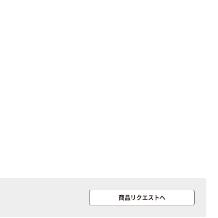
本気プライス
本気プライス
アスクル はたら
キングジム テプ
く ふせん 付箋
ラ TEPRA
75×25mm
PRO【純正】テー
プ 白ラベル
￥377~
￥914~
（税込）
（税込）
12mm幅 （黒文
字）
富士フイルム
富士フイルム チ
instax mini13
ェキ専用フィル
INS MINI 13
ム INSTAX MINI
WW2
￥12,100~
￥1,580~
（税込）
（税込）
商品リクエストへ
本気プライス
本気プライス