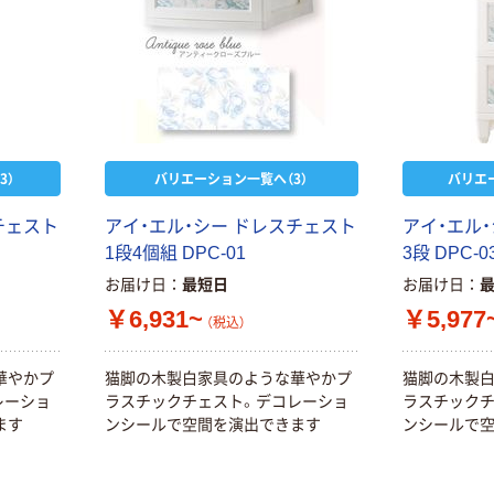
3）
バリエーション一覧へ（3）
バリエ
チェスト
アイ・エル・シー ドレスチェスト
アイ・エル
1段4個組 DPC-01
3段 DPC-0
お届け日
最短日
お届け日
￥6,931~
￥5,977
（税込）
華やかプ
猫脚の木製白家具のような華やかプ
猫脚の木製
レーショ
ラスチックチェスト。デコレーショ
ラスチックチ
ます
ンシールで空間を演出できます
ンシールで