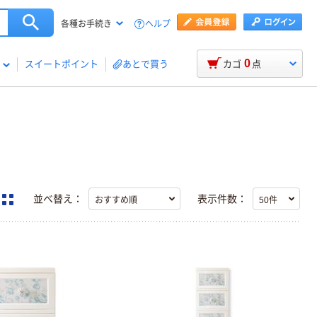
ヘルプ
各種お手続き
0
スイートポイント
あとで買う
カゴ
点
並べ替え：
表示件数：