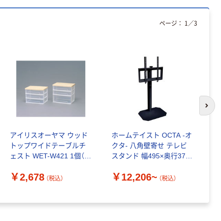
ページ：
1
／
3
次の
アイリスオーヤマ ウッド
ホームテイスト OCTA -オ
ア
トップワイドテーブルチ
クタ- 八角壁寄せ テレビ
ト
ェスト WET-W421 1個（直
スタンド 幅495×奥行370×
￥
送品）
高さ1040mm 1台
￥2,678
￥12,206~
（税込）
（税込）