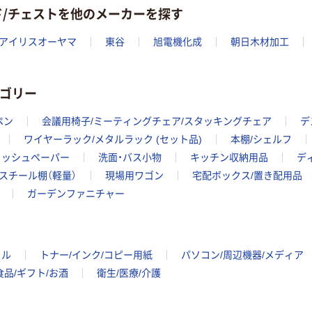
ド/チェストを他のメーカーを探す
アイリスオーヤマ
東谷
旭電機化成
朝日木材加工
テゴリー
ペン
会議用椅子/ミーティングチェア/スタッキングチェア
デ
ワイヤーラック/メタルラック (セット品)
本棚/シェルフ
ィッシュペーパー
洗面・バス小物
キッチン収納用品
デ
スチール棚（軽量）
現場用ワゴン
宅配ボックス/置き配用品
ガーデンファニチャー
イル
トナー/インク/コピー用紙
パソコン/周辺機器/メディア
食品/ギフト/お酒
衛生/医療/介護