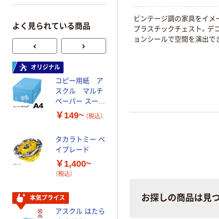
ビンテージ調の家具をイメ
よく見られている商品
プラスチックチェスト。デ
ョンシールで空間を演出で
オリジナル
オリジナル
コピー用紙 ア
ゴミ袋 エコノミ
スクル マルチ
ータイプ 乳白半
ペーパー スーパ
透明 高密度タイ
ーホワイト+
プ 詰替用 バイ
￥149~
￥616~
（税込）
（税込）
オマス素材10％
配合
タカラトミー ベ
オリジナル
イブレード
乾電池 単3
￥1,400~
形 アルカリ乾
（税込）
電池 北欧パッ
ケージ アスク
￥140~
（税込）
ルオリジナル
お探しの商品は見
本気プライス
アスクル はたら
本気プライス