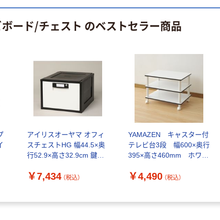
ビボード/チェスト のベストセラー商品
プ
アイリスオーヤマ オフィ
YAMAZEN キャスター付
イ
スチェストHG 幅44.5×奥
テレビ台3段 幅600×奥行
行52.9×高さ32.9cm 鍵付
395×高さ460mm ホワイ
収納 HG-301 ブラック 1
ト （直送品）
￥7,434
￥4,490
台（直送品）
（税込）
（税込）