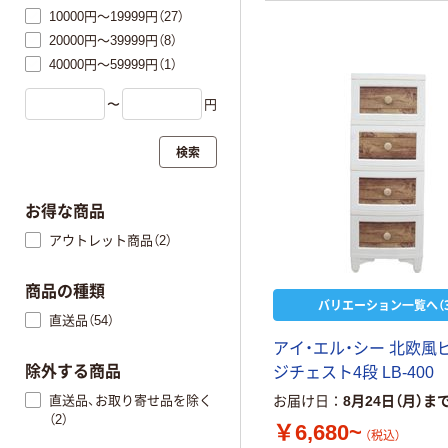
10000円～19999円（27）
20000円～39999円（8）
40000円～59999円（1）
〜
円
検索
お得な商品
アウトレット商品（2）
商品の種類
バリエーション一覧へ（3
直送品（54）
アイ・エル・シー 北欧風
除外する商品
ジチェスト4段 LB-400
直送品、お取り寄せ品を除く
お届け日
8月24日（月）ま
（2）
￥6,680~
（税込）