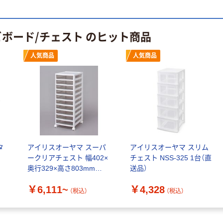
乾電池 単4
アスクル プラス
形 アルカリ乾
チックグローブ
電池 北欧パッ
粉なし（パウダ
ビボード/チェスト のヒット商品
ケージ アスク
ーフリー）
￥140~
￥398~
（税込）
（税込）
ルオリジナル
人気商品
人気商品
オリジナル
本気プライス
アスクルオリジ
ニチバン セロテ
ナル ラミネー
ープ 大巻
トフィルム A4
￥124~
（税込）
サイズ
￥458~
（税込）
100μ（ミクロン）
本気プライス
タ
アイリスオーヤマ スーパ
アイリスオーヤマ スリム
本気プライス
大塚製薬工場
ークリアチェスト 幅402×
チェスト NSS-325 1台（直
ペーパータオル
経口補水液 オー
奥行329×高さ803mm
送品）
中判 再生紙
エスワン（OS-1）
SCE-S1000
100％ 200枚
￥159~
￥6,111~
￥4,328
（税込）
（税込）
（税込）
FSC認証 シング
￥149~
（税込）
ル 大王製紙共同
企画 オリジナル