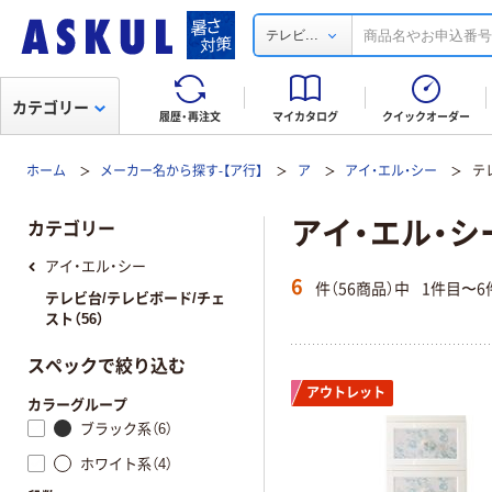
...
テレビ
カテゴリー
履歴・再注文
マイカタログ
クイックオーダー
ホーム
メーカー名から探す-【ア行】
ア
アイ・エル・シー
テ
アイ・エル・シ
カテゴリー
アイ・エル・シー
6
件（56商品）中
1件目〜6
テレビ台/テレビボード/チェ
スト（56）
スペックで絞り込む
アウトレット
カラーグループ
ブラック系（6）
ホワイト系（4）