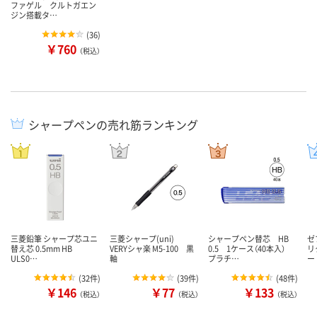
ファゲル クルトガエン
ジン搭載タ…
(
36
)
￥760
（税込）
シャープペンの売れ筋ランキング
三菱鉛筆 シャープ芯ユニ
三菱シャープ(uni)
シャープペン替芯 HB
ゼ
替え芯 0.5mm HB
VERYシャ楽 M5-100 黒
0.5 1ケース（40本入）
リ
ULS0…
軸
プラチ…
ー
(
32件
)
(
39件
)
(
48件
)
￥146
￥77
￥133
（税込）
（税込）
（税込）