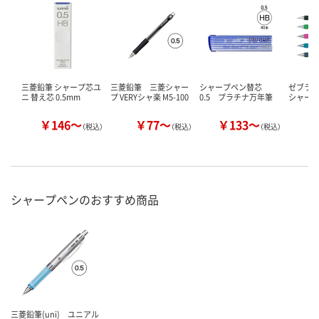
三菱鉛筆 シャープ芯ユ
三菱鉛筆 三菱シャー
シャープペン替芯
ゼブラ 
ニ 替え芯 0.5mm
プ VERYシャ楽 M5-100
0.5 プラチナ万年筆
シャー
￥146～
￥77～
￥133～
（税込）
（税込）
（税込）
シャープペンのおすすめ商品
三菱鉛筆(uni) ユニアル