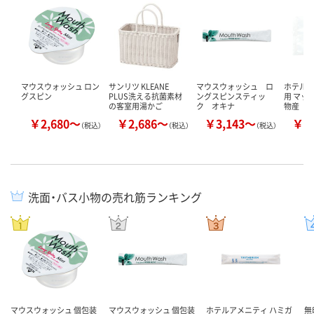
マウスウォッシュ ロン
サンリツ KLEANE
マウスウォッシュ ロ
ホテルア
グスピン
PLUS洗える抗菌素材
ングスピンスティッ
用 マッ
の客室用湯かご
ク オキナ
物産
￥2,680～
￥2,686～
￥3,143～
￥1
（税込）
（税込）
（税込）
洗面・バス小物の売れ筋ランキング
マウスウォッシュ 個包装
マウスウォッシュ 個包装
ホテルアメニティ ハミガ
無