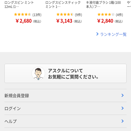
ロングスピン ミント
ロングスピンスティック
キ液付歯ブラシ 1箱（100
や
12mL（1…
ミント 1…
本入）フ…
ー
(
13件
)
(
9件
)
(
4件
)
￥2,680
￥3,143
￥2,840
（税込）
（税込）
（税込）
ランキング一覧
アスクルについて
お気軽にご質問ください。
新規会員登録
ログイン
ヘルプ