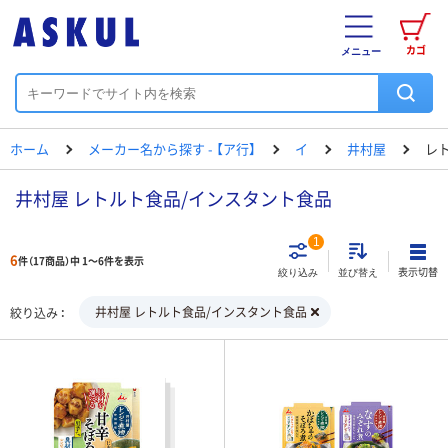
カゴ
メニュー
ホーム
メーカー名から探す - 【ア行】
イ
井村屋
レ
井村屋 レトルト食品/インスタント食品
1
6
件（17商品）中 1～6件を表示
表示切替
絞り込み
並び替え
井村屋 レトルト食品/インスタント食品
絞り込み