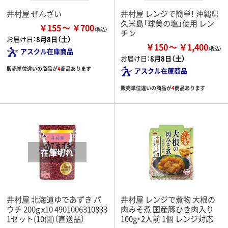
井村屋 ぜんざい
井村屋 レンジで簡単！ 沖縄県
久米島「球美の塩」使用 レン
￥155
￥700
チン
お届け日：
8月8日（土）
￥150
￥1,400
アスクル在庫商品
お届け日：
8月8日（土）
販売単位違いの商品が
4
商品あります
アスクル在庫商品
販売単位違いの商品が
4
商品あります
井村屋 北海道ゆであずき パ
井村屋 レンジで煮物 大根の
ウチ 200g x10 4901006310833
肉みそ煮 国産豚ひき肉入り
1セット(10個)（直送品）
100g・2人前 1個 レンジ対応