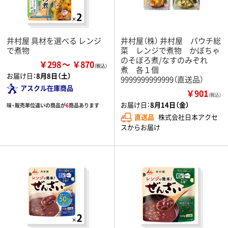
井村屋 具材を選べる レンジ
井村屋（株） 井村屋 パウチ総
で煮物
菜 レンジで煮物 かぼちゃ
のそぼろ煮/なすのみぞれ
￥298
￥870
煮 各１個
お届け日：
8月8日（土）
9999999999999（直送品）
アスクル在庫商品
￥901
（税込）
お届け日：
8月14日（金）
味・販売単位違いの商品が
6
商品あります
直送品
株式会社日本アクセ
スからお届け