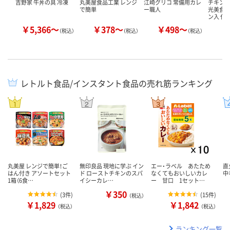
吉野家 牛丼の具 冷凍
丸美屋食品工業 レンジ
江崎グリコ 常備用カレ
チキンル
で簡単
ー職人
光美食監
ン入 化
￥5,366～
￥378～
￥498～
￥
（税込）
（税込）
（税込）
レトルト食品/インスタント食品の売れ筋ランキング
丸美屋 レンジで簡単！ご
無印良品 現地に学ぶ イン
エー・ラベル あたため
直
はん付き アソートセット
ド ローストチキンのスパ
なくてもおいしいカレ
中
1箱（6食…
イシーカレ…
ー 甘口 1セット…
￥350
(
3件
)
(
15件
)
（税込）
￥1,829
￥1,842
（税込）
（税込）
ランキング一覧