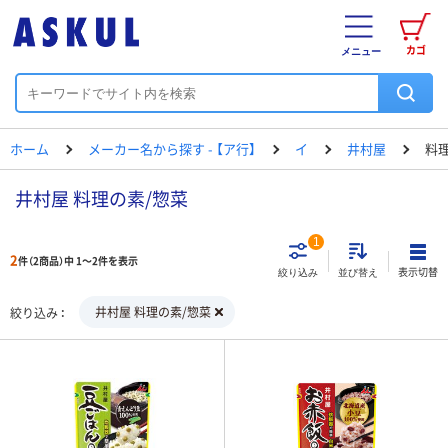
カゴ
メニュー
ホーム
メーカー名から探す - 【ア行】
イ
井村屋
料
井村屋 料理の素/惣菜
1
2
件（2商品）中 1～2件を表示
表示切替
絞り込み
並び替え
井村屋 料理の素/惣菜
絞り込み