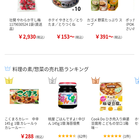
壮関 やわらか干し梅
ホテイ やきとり／とり
カゴメ 野菜たっぷり ス
ポッカ
1179030524 1袋（直送
たま／とりつくね
ープ
（POKKA
品）
さいの
￥2,930
￥153～
￥391～
￥
（税込）
（税込）
（税込）
料理の素/惣菜の売れ筋ランキング
こくまろカレー 中辛
桃屋 ごはんですよ！ 中び
Cook Do ひき肉入り麻婆
ホ
145ｇ 1個 カレールゥ
ん 145g 1個 海苔佃煮
豆腐用 こどもの甘口 1箱
セ
カレールー…
味…
￥288
(
62件
)
(
1件
)
（税込）