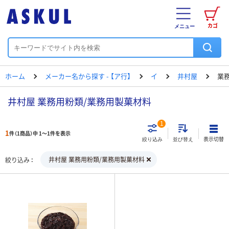
カゴ
メニュー
ホーム
メーカー名から探す - 【ア行】
イ
井村屋
業
井村屋 業務用粉類/業務用製菓材料
1
1
件（1商品）中 1～1件を表示
表示切替
絞り込み
並び替え
井村屋 業務用粉類/業務用製菓材料
絞り込み