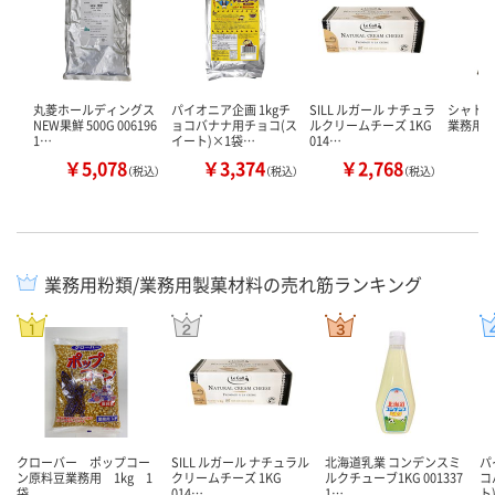
丸菱ホールディングス
パイオニア企画 1kgチ
SILL ルガール ナチュラ
シャトー
NEW果鮮 500G 006196
ョコバナナ用チョコ(ス
ルクリームチーズ 1KG
業務用
1…
イート)×1袋…
014…
￥5,078
￥3,374
￥2,768
￥
（税込）
（税込）
（税込）
業務用粉類/業務用製菓材料の売れ筋ランキング
クローバー ポップコー
SILL ルガール ナチュラル
北海道乳業 コンデンスミ
パ
ン原料豆業務用 1kg 1
クリームチーズ 1KG
ルクチューブ1KG 001337
コ
袋
014…
1…
ト