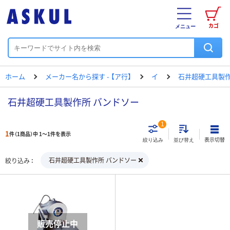
カゴ
メニュー
ホーム
メーカー名から探す - 【ア行】
イ
石井超硬工具製
石井超硬工具製作所 バンドソー
1
1
件（1商品）中 1～1件を表示
表示切替
絞り込み
並び替え
石井超硬工具製作所 バンドソー
絞り込み