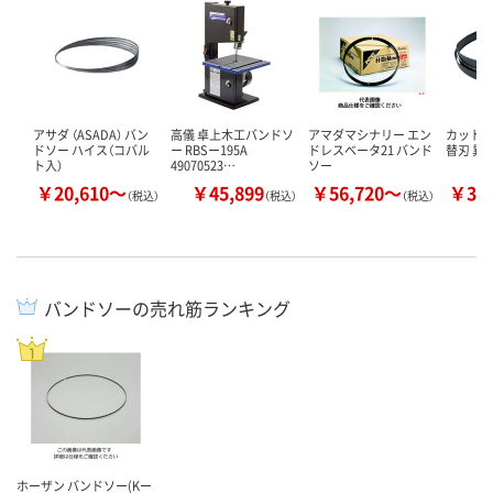
アサダ （ASADA） バン
高儀 卓上木工バンドソ
アマダマシナリー エン
カット
ドソー ハイス（コバル
ー RBSー195A
ドレスベータ21 バンド
替刃 異
ト入）
49070523…
ソー
￥20,610～
￥45,899
￥56,720～
￥32
（税込）
（税込）
（税込）
バンドソーの売れ筋ランキング
ホーザン バンドソー(Kー