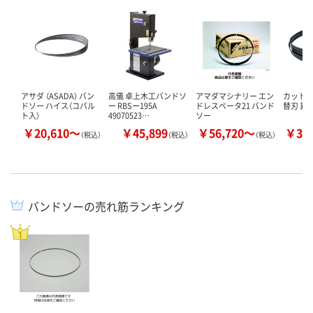
アサダ （ASADA） バン
高儀 卓上木工バンドソ
アマダマシナリー エン
カット
ドソー ハイス（コバル
ー RBSー195A
ドレスベータ21 バンド
替刃 異
ト入）
49070523…
ソー
￥20,610～
￥45,899
￥56,720～
￥32
（税込）
（税込）
（税込）
バンドソーの売れ筋ランキング