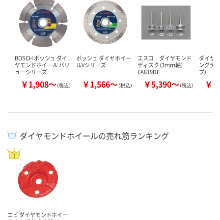
BOSCH ボッシュ ダイ
ボッシュ ダイヤホイー
エスコ ダイヤモンド
ダイヤ
ヤモンドホイール バリ
ルVシリーズ
ディスク（3ｍｍ軸）
ングディ
ューシリーズ
EA819DE
プ）
￥1,908～
￥1,566～
￥5,390～
￥5
（税込）
（税込）
（税込）
ダイヤモンドホイールの売れ筋ランキング
エビ ダイヤモンドホイー