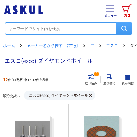
カゴ
メニュー
ホーム
メーカー名から探す - 【ア行】
エ
エスコ
ダ
エスコ(esco) ダイヤモンドホイール
1
12
件（44商品）中 1～12件を表示
表示切替
絞り込み
並び替え
エスコ(esco) ダイヤモンドホイール
絞り込み