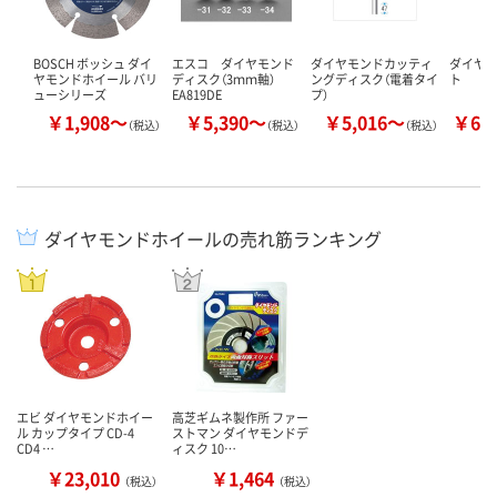
BOSCH ボッシュ ダイ
エスコ ダイヤモンド
ダイヤモンドカッティ
ダイヤ
ヤモンドホイール バリ
ディスク（3ｍｍ軸）
ングディスク（電着タイ
ト
ューシリーズ
EA819DE
プ）
￥1,908～
￥5,390～
￥5,016～
￥69
（税込）
（税込）
（税込）
ダイヤモンドホイールの売れ筋ランキング
エビ ダイヤモンドホイー
高芝ギムネ製作所 ファー
ル カップタイプ CD-4
ストマン ダイヤモンドデ
CD4 …
ィスク 10…
￥23,010
￥1,464
（税込）
（税込）