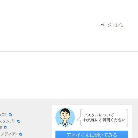
ページ：
1
／
1
ハコ）
スタンプ）
場
bメディア）
アオイくんに聞いてみる