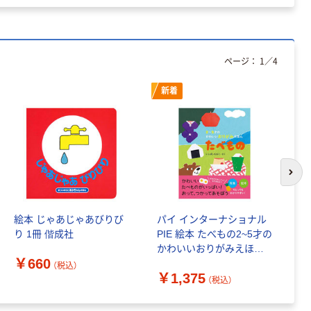
ページ：
1
／
4
新着
次の
絵本 じゃあじゃあびりび
パイ インターナショナル
絵
り 1冊 偕成社
PIE 絵本 たべもの2~5才の
び
かわいいおりがみえほん
￥660
￥
5597 1冊（直送品）
（税込）
￥1,375
（税込）