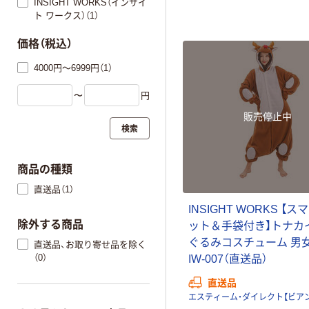
INSIGHT WORKS（インサイ
ト ワークス）（1）
価格（税込）
4000円～6999円（1）
〜
円
販売停止中
検索
商品の種類
直送品（1）
INSIGHT WORKS 【
除外する商品
ット＆手袋付き】トナカ
ぐるみコスチューム 男
直送品、お取り寄せ品を除く
（0）
IW-007（直送品）
直送品