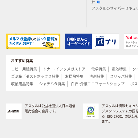
針
アスクルのサイバーセキュ
おすすめ特集
コピー用紙特集
トナー・インクメガストア
電卓特集
電池特集
タ
ゴミ箱／ダストボックス特集
お掃除特集
洗剤特集
スリッパ特集
収納用品特集
シャチハタ特集
白衣・介護ユニフォームショップ
ポス
アスクルは公益社団法人日本通信
アスクルは情報セキュ
販売協会の会員です。
ジメントシステムの国
る「ISO 27001」の認
ます。