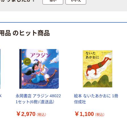
電池 北欧パッ
粉なし（パウダ
ケージ アスク
ーフリー）
￥140~
￥398~
（税込）
（税込）
ルオリジナル
富士フイルム
オリジナル
用品 のヒット商品
instax mini13
アスクルオリジ
INS MINI 13
ナル ラミネー
￥12,100~
トフィルム A4
（税込）
サイズ
￥458~
（税込）
100μ（ミクロン）
本気プライス
本気プライス
大塚製薬工場
ペーパータオル
経口補水液 オー
中判 再生紙
エスワン（OS-1）
100％ 200枚
￥159~
（税込）
メ
永岡書店 アラジン 48022
絵本 ないたあかおに 1冊
FSC認証 シング
￥149~
（税込）
1セット(6冊)（直送品）
偕成社
ル 大王製紙共同
企画 オリジナル
￥2,970
￥1,100
（税込）
（税込）