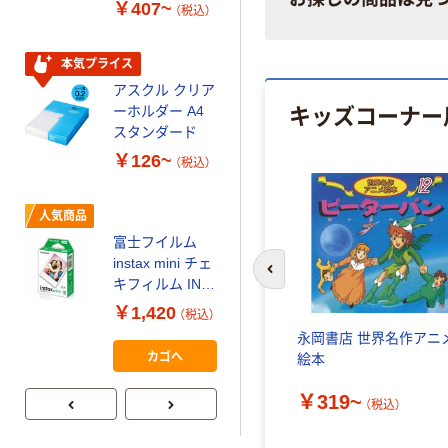
￥407~
（税込）
150組 5箱入 ア
スクル スマート
￥328~
（税込）
コンパクト ビ
本気プライス
ビッド PEFC認
アスクル クリア
証
オリジナル
キッズコーナー
ーホルダー A4
コピー用紙 マ
スタンダード
ルチペーパー
￥126~
（税込）
スーパーエコノ
ミー+
￥149~
（税込）
人気商品
富士フイルム
本気プライス
instax mini チェ
前のスライドへ
【ガムテープ】ア
キフィルム INS
スクル 現場のチ
MINI JP1 1パッ
￥1,420
（税込）
カラ 厚さ
ク（10枚入り）
永岡書店 世界名作アニ
0.22mm 布テー
￥145~
（税込）
カゴへ
絵本
プ
￥319~
（税込）