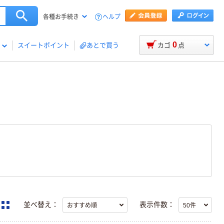
ヘルプ
各種お手続き
0
スイートポイント
あとで買う
カゴ
点
並べ替え：
表示件数：