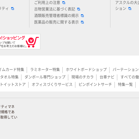
ご利用上の注意
アスクルの大
リティ
ション
古物営業法に基づく表記
酒類販売管理者標識の掲示
医薬品の販売に関する表示
イムカード特集
ラミネーター特集
ホワイトボードショップ
パーテーション
タオル特集
ダンボール専門ショップ
現場のチカラ
台車ナビ
すべての働
トイットストア
オフィスづくりサービス
ピンポイントサーチ
特集一覧
リティマネ
際規格であ
証を取得してい