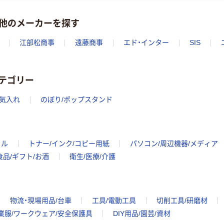
他のメーカーを探す
江部松商事
遠藤商事
エド・インター
SIS
のカテゴリー
気入れ
のぼり/ポップスタンド
イル
トナー/インク/コピー用紙
パソコン/周辺機器/メディア
食品/ギフト/お酒
衛生/医療/介護
物流・現場用品/台車
工具/電動工具
切削工具/研磨材
業服/ワークウェア/安全保護具
DIY用品/園芸/資材