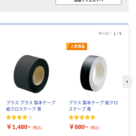
120ｍ 再生紙
￥216~
（税込）
100% 6ロール
￥470~
（税込）
リサイクル100
本気プライス
芯あり FSC認
証
アスクル トイ
レのおそうじシ
ページ：
1
／
5
ート 大王製紙
共同企画 トイ
人気商品
￥330~
（税込）
レクリーナー
トイレシート
オリジナル
本気プライス
アスクル フラッ
トファイル エコ
次の
ノミータイプ
A4タテ(コクヨ
￥115~
（税込）
製造）
プラス プラス 製本テープ
プラス 製本テープ 紙クロ
文
紙クロステープ 黒
ステープ 黒
さ
￥
￥1,480~
￥880~
（税込）
（税込）