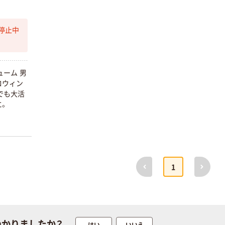
停止中
本気プライス
オリジナル
アスクル はたら
アスクル 「現場
く ふせん
のチカラ」 養生
ーム 男
50×15mm
テープ
ロウィン
でも大活
￥386~
￥358~
（税込）
（税込）
に。
本気プライス
オリジナル
トイレットペー
サントリー 伊右
パー ダブル60
衛門 「お茶、どう
ｍ 再生紙
ぞ。」 緑茶
前へ
次へ
1
100% 6ロール
￥460~
￥528~
（税込）
（税込）
リサイクル100
芯あり FSC認
証
オリジナル
オリジナル
乾電池 単4
アスクル プラス
形 アルカリ乾
チックグローブ
つかりましたか？
はい
いいえ