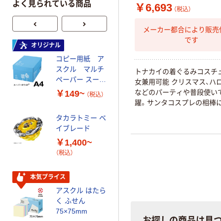
よく見られている商品
￥6,693
（税込）
メーカー都合により販売
です
オリジナル
オリジナル
コピー用紙 ア
ゴミ袋 エコノミ
スクル マルチ
ータイプ 乳白半
トナカイの着ぐるみコスチュ
ペーパー スーパ
透明 高密度タイ
女兼用可能 クリスマス、ハ
ーホワイト+
プ 詰替用 バイ
などのパーティや普段使い
￥149~
￥616~
（税込）
（税込）
オマス素材10％
躍。サンタコスプレの相棒
配合
タカラトミー ベ
オリジナル
イブレード
乾電池 単3
￥1,400~
形 アルカリ乾
（税込）
電池 北欧パッ
ケージ アスク
￥140~
（税込）
ルオリジナル
本気プライス
アスクル はたら
本気プライス
く ふせん
ティッシュペー
75×75mm
パー ボックス
お探しの商品は見