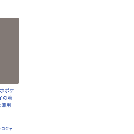
スマホポケ
イの着
女兼用
エスティーム・ダイレクト【ビアンコジャパン正規特約販売店】