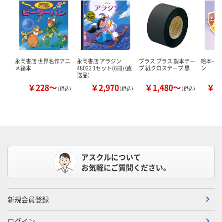
永岡書店 世界名作アニ
永岡書店 アラジン
プラス プラス 製本テー
絵本・か
メ絵本
48022 1セット(6冊)（直
プ 紙クロステープ 黒
ン
送品）
￥228～
￥2,970
￥1,480～
￥1
（税込）
（税込）
（税込）
アスクルについて
お気軽にご質問ください。
新規会員登録
ログイン