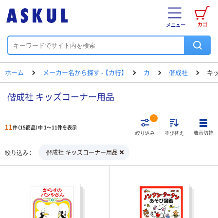
カゴ
メニュー
ホーム
メーカー名から探す - 【カ行】
カ
偕成社
キ
偕成社 キッズコーナー用品
1
11
件（15商品）中 1～11件を表示
表示切替
絞り込み
並び替え
偕成社 キッズコーナー用品
絞り込み