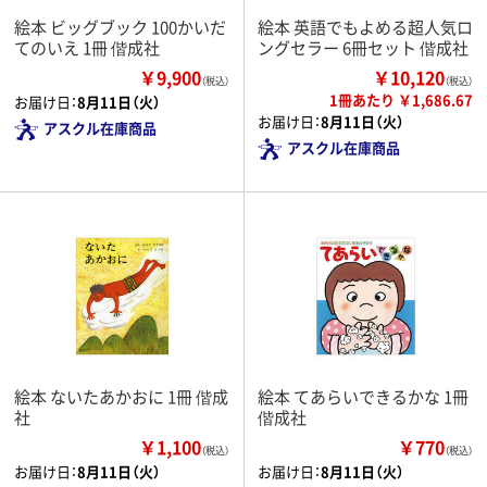
絵本 ビッグブック 100かいだ
絵本 英語でもよめる超人気ロ
てのいえ 1冊 偕成社
ングセラー 6冊セット 偕成社
￥9,900
￥10,120
（税込）
（税込）
1冊あたり ￥1,686.67
お届け日：
8月11日（火）
お届け日：
8月11日（火）
アスクル在庫商品
アスクル在庫商品
絵本 ないたあかおに 1冊 偕成
絵本 てあらいできるかな 1冊
社
偕成社
￥1,100
￥770
（税込）
（税込）
お届け日：
8月11日（火）
お届け日：
8月11日（火）