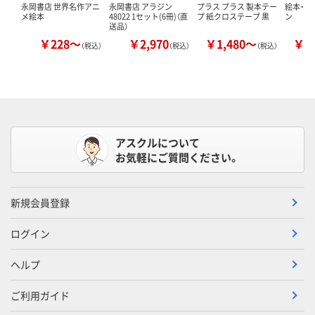
永岡書店 世界名作アニ
永岡書店 アラジン
プラス プラス 製本テー
絵本・か
メ絵本
48022 1セット(6冊)（直
プ 紙クロステープ 黒
ン
送品）
￥228～
￥2,970
￥1,480～
￥1
（税込）
（税込）
（税込）
アスクルについて
お気軽にご質問ください。
新規会員登録
ログイン
ヘルプ
ご利用ガイド