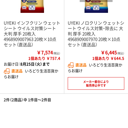
UYEKI インフクリン ウェット
UYEKI ノロクリン ウェットシ
シート ウイルス対策シート
ート ウイルス対策・除去に 大
大判 厚手 20枚入
判 厚手 20枚入
4968909007963 20枚×10点
4968909007970 20枚×10点
セット（直送品）
セット（直送品）
￥7,574
￥6,445
（税込）
（税込）
1個あたり ￥757.4
1個あたり ￥644.5
お届け日：
8月25日（火）まで
直送品
いろどり生活百貨か
らお届け
直送品
いろどり生活百貨か
らお届け
メーカー都合により
販売停止中です
2件（2商品）中 1件目～2件目