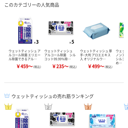
このカテゴリーの人気商品
ウェットティッシュ ア
ウェットティッシュ
ウェットティッシュ 厚
ウェッ
ルコール除菌 エリエー
アルコール除菌 シル
手・大判 アロエエキス
ノンア
ル除菌できるアル…
コット99.99％除…
入 オリジナルウ…
シルコ
め…
￥459～
￥235～
￥499～
￥
（税込）
（税込）
（税込）
ウェットティッシュの売れ筋ランキング