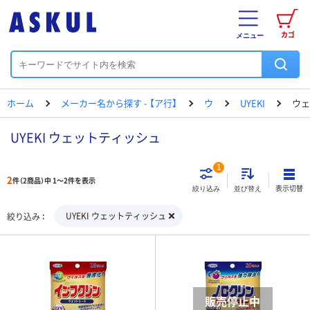
カゴ
メニュー
ホーム
メーカー名から探す - 【ア行】
ウ
UYEKI
ウェ
UYEKI ウェットティッシュ
1
2
件（2商品）中 1～2件を表示
表示切替
絞り込み
並び替え
UYEKI ウェットティッシュ
絞り込み