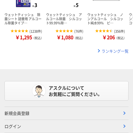
ウェットティッシュ 除
ウェットティッシュ ア
ウェットティッシュ ノ
ウ
菌シート 詰替用 アルコー
ルコール除菌 シルコッ
ンアルコール シルコッ
ン
ル除菌タイプ…
ト99.99％除…
ト純水99% ピ…
コ
(
1238件
)
(
76件
)
(
356件
)
￥1,295
￥1,080
￥206
（税込）
（税込）
（税込）
ランキング一覧
アスクルについて
お気軽にご質問ください。
新規会員登録
ログイン