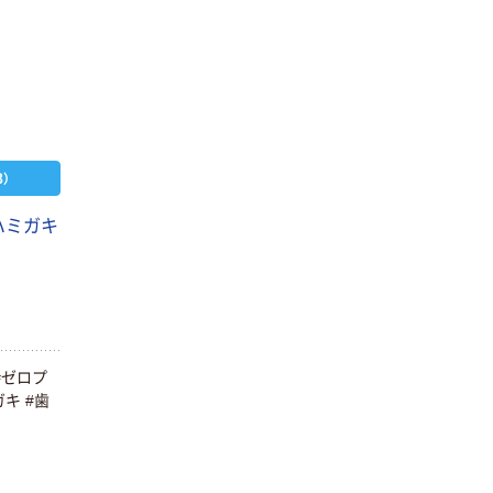
）
ハミガキ
#ゼロプ
キ #歯