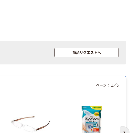
商品リクエストへ
ページ：
1
／
5