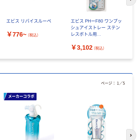
次の
エビス リバイスルーペ
エビス PHーF80 ワンプッ
リ
シュアイストレー ステン
歯
￥776~
レスボトル用
（税込）
￥
4901221198001 1セット
￥3,102
(6個)（直送品）
（税込）
ページ：
1
／
5
メーカーコラボ
次の