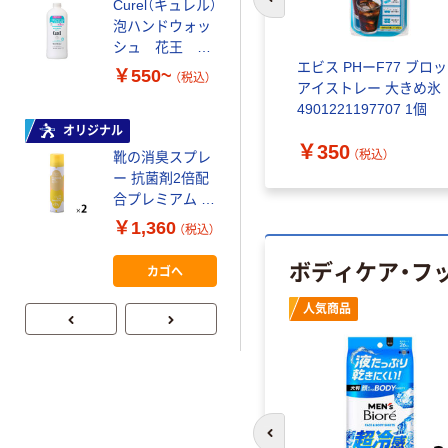
￥638~
（税込）
Curel（キュレル）
前のスライドへ
ディローション
泡ハンドウォッ
無香料 シービッ
シュ 花王 ハ
Biore u（ビオレ
ク
 デイリ
エビス PHーF77 ブロ
ンドソープ
u） 角層まで浸透
￥550~
（税込）
間ブラシ
アイストレー 大きめ氷
するうるおいミ
4901221197707 1個
ルク 300ml 花王
￥860~
（税込）
オリジナル
￥350
（税込）
靴の消臭スプレ
ー 抗菌剤2倍配
合プレミアム 除
菌 無香料 無着
￥1,360
（税込）
色 280ml 1セッ
ボディケア・フ
ト（2本） ピノー
カゴへ
レ オリジナル
人気商品
前のスライドへ