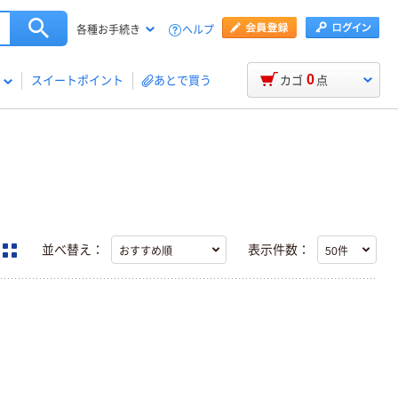
ヘルプ
各種お手続き
0
スイートポイント
あとで買う
カゴ
点
並べ替え：
表示件数：