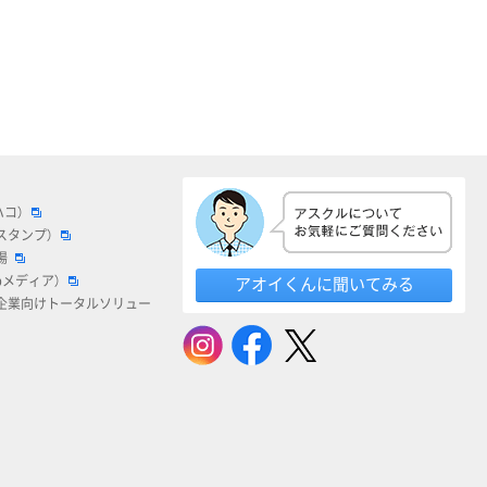
ハコ）
スタンプ）
場
bメディア）
アオイくんに聞いてみる
企業向けトータルソリュー