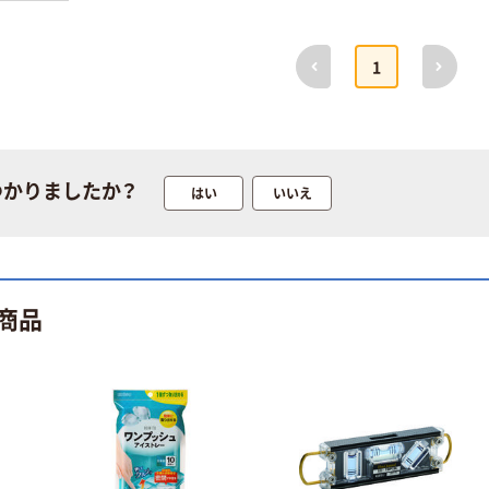
オリジナル
本気プライス
靴の消臭スプレ
新ハービー ベビ
前へ
次へ
1
ー 抗菌剤2倍配
ー 無香料・無着
合プレミアム 除
色
菌 無香料 無着
￥730
￥755~
（税込）
（税込）
色 280ml 1本 ピ
ノーレ オリジナ
カゴへ
つかりましたか？
ル
はい
人気商品
いいえ
ニベアサン ウォ
ータージェル
50 花王
￥890~
（税込）
商品
白元アース ノン
スメル スプレー
￥609~
（税込）
人気商品