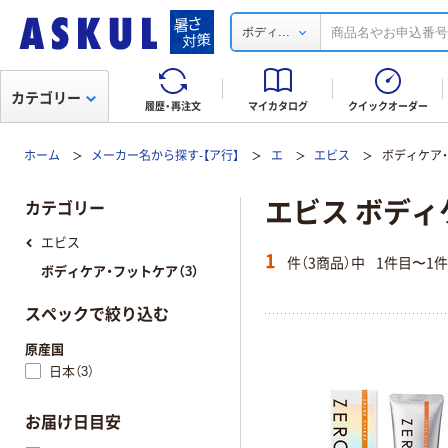
...
ボディ
カテゴリー
履歴・再注文
マイカタログ
クイックオーダー
ホーム
メーカー名から探す-【ア行】
エ
エビス
ボディケア
エビス ボディ
カテゴリー
エビス
1
件（3商品）中
1件目〜1
ボディケア・フットケア（3）
スペックで絞り込む
原産国
日本（3）
お届け日目安