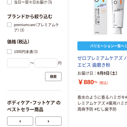
当日〜翌々日お届け（3)
ブランドから絞り込む
premiumcare（プレミアムケ
ア）（3）
価格（税込）
バリエーション一覧へ（3
1000円未満（3）
ゼロプレミアムケアズ 
〜
円
エビス 歯磨き粉
お届け日
8月8日（土）
検索
￥880~
（税込）
香水のように香るハミガキ
ボディケア・フットケア の
レミアムケアズ #薬用ハミガ
周病予防 #むし歯予防
ベストセラー商品