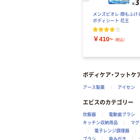
ス） ハン
無印良品 服の上から使う
メンズビオレ 顔もふけ
ひんやりミスト 良品計画
ボディシート 花王
￥990~
（税込）
￥410~
（税込）
ボディケア・フットケ
アース製薬
アイセン
エビスのカテゴリー
炊飯器
電動歯ブラシ
キッチン収納用品
マグ
電子レンジ調理器
ブラシ
歯みがき