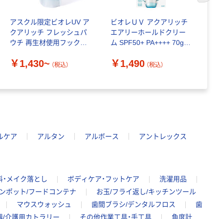
アスクル限定ビオレUV ア
ビオレＵＶ アクアリッチ
エ
クアリッチ フレッシュパ
エアリーホールドクリー
カ
ウチ 再生材使用フック付
ム SPF50+ PA++++ 70g
き
花王 日焼け止め
￥
￥1,430~
￥1,490
（税込）
（税込）
ルケア
アルタン
アルボース
アントレックス
料・メイク落とし
ボディケア・フットケア
洗濯用品
ンポット/フードコンテナ
お玉/フライ返し/キッチンツール
マウスウォッシュ
歯間ブラシ/デンタルフロス
歯
器/介護用カトラリー
その他作業工具・手工具
角度計