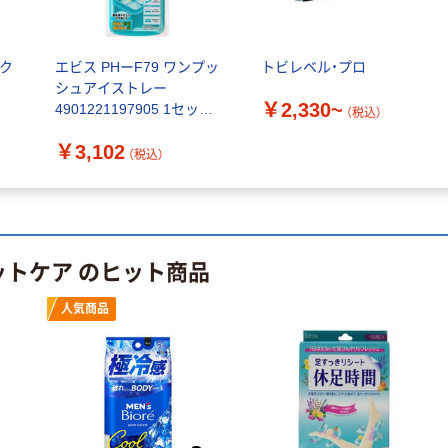
Curel（キュレル）
泡ハンドウォッ
シュ 花王 ハ
ック
エビス PHーF79 ワンプッ
トビレベル・プロ
ンドソープ
￥550~
（税込）
シュアイストレー
￥2,330~
4901221197905 1セット
（税込）
(6個)（直送品）
オリジナル
￥3,102
（税込）
靴の消臭スプレ
ー 抗菌剤2倍配
合プレミアム 除
菌 無香料 無着
￥1,360
（税込）
色 280ml 1セッ
ットケア のヒット商品
ト（2本） ピノー
カゴへ
レ オリジナル
人気商品