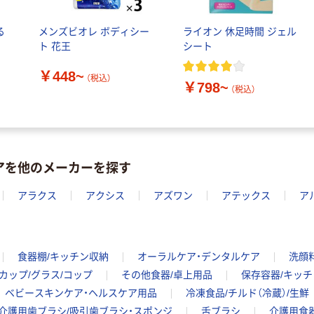
る
メンズビオレ ボディシー
ライオン 休足時間 ジェル
ト 花王
シート
￥448~
（税込）
￥798~
（税込）
アを他のメーカーを探す
アラクス
アクシス
アズワン
アテックス
ア
食器棚/キッチン収納
オーラルケア・デンタルケア
洗顔
カップ/グラス/コップ
その他食器/卓上用品
保存容器/キッチ
ベビースキンケア・ヘルスケア用品
冷凍食品/チルド（冷蔵）/生鮮
介護用歯ブラシ/吸引歯ブラシ・スポンジ
舌ブラシ
介護用食