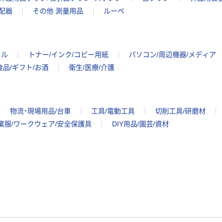
配器
その他 測量用品
ルーペ
イル
トナー/インク/コピー用紙
パソコン/周辺機器/メディア
食品/ギフト/お酒
衛生/医療/介護
物流・現場用品/台車
工具/電動工具
切削工具/研磨材
業服/ワークウェア/安全保護具
DIY用品/園芸/資材