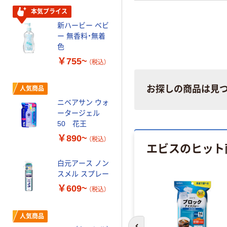
ダイアンボタニ
本気プライス
カル ボディミル
新ハービー ベビ
ク ディープモイ
ー 無香料・無着
スト ネイチャー
￥858~
色
（税込）
ラボ
￥755~
（税込）
ジョンソンボデ
ィケア 美容保湿
お探しの商品は見
人気商品
高保湿
ニベアサン ウォ
￥558~
（税込）
ータージェル
50 花王
atrix（アトリック
￥890~
（税込）
ス） ハンドクリ
エビスのヒット
ーム・ハンドジ
ェル 花王
白元アース ノン
￥358~
（税込）
スメル スプレー
￥609~
（税込）
Vaseline（ヴァセ
リン） インテン
シブケア アドバ
人気商品
ンスドリペア ボ