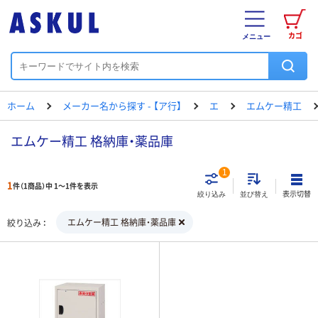
カゴ
メニュー
ホーム
メーカー名から探す - 【ア行】
エ
エムケー精工
エムケー精工 格納庫・薬品庫
1
1
件（1商品）中 1～1件を表示
表示切替
絞り込み
並び替え
エムケー精工 格納庫・薬品庫
絞り込み