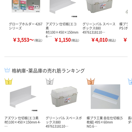
グローブホルダー 4267
アズワン 仕切板(エコ
グリーンパル スペース
蝶プラ工
シリーズ
素
ボックス880
PS（ポ
材)100×450×150mm
49761318110…
4-…
￥3,553～
￥1,150
￥4,010
￥1
（税込）
（税込）
（税込）
格納庫・薬品庫の売れ筋ランキング
アズワン 仕切板(エコ素
グリーンパル スペースボ
蝶プラ工業 自在仕切板(5
長
材)100×450×150mm 4-
ックス880
枚組) 495×60mm
ダー
…
49761318110…
NO.6…