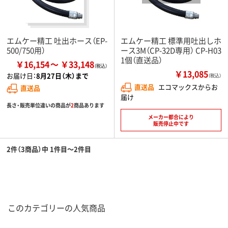
エムケー精工 吐出ホース（EP-
エムケー精工 標準用吐出しホ
500/750用）
ース3M（CP-32D専用） CP-H03
1個（直送品）
￥16,154
￥33,148
￥13,085
お届け日：
8月27日（木）まで
（税込）
直送品
エコマックスからお
直送品
届け
長さ・販売単位違いの商品が
2
商品あります
メーカー都合により
販売停止中です
2件（3商品）中 1件目～2件目
このカテゴリーの人気商品