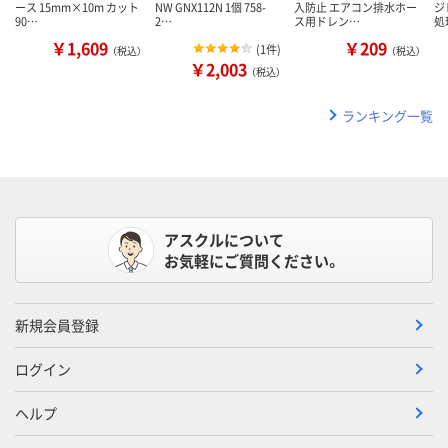
ース 15mm×10m カット
NW GNX112N 1個 758-
入防止 エアコン排水ホー
ジ
90…
2…
ス用ドレン…
処
￥1,609
￥209
(
1件
)
（税込）
（税込）
￥2,003
（税込）
ランキング一覧
アスクルについて
お気軽にご質問ください。
新規会員登録
ログイン
ヘルプ