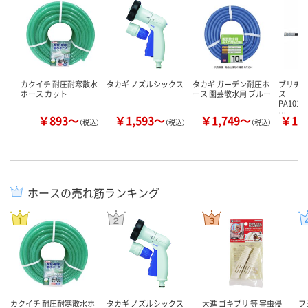
カクイチ 耐圧耐寒散水
タカギ ノズルシックス
タカギ ガーデン耐圧ホ
ブリヂス
ホース カット
ース 園芸散水用 ブルー
ス
PA1012
…
￥893～
￥1,593～
￥1,749～
￥14
（税込）
（税込）
（税込）
ホースの売れ筋ランキング
カクイチ 耐圧耐寒散水ホ
タカギ ノズルシックス
大進 ゴキブリ 等 害虫侵
フ