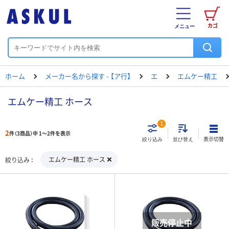
カゴ
メニュー
ホーム
メーカー名から探す - 【ア行】
エ
エムケー精工
エムケー精工 ホース
1
2
件（3商品）中 1～2件を表示
表示切替
絞り込み
並び替え
エムケー精工 ホース
絞り込み