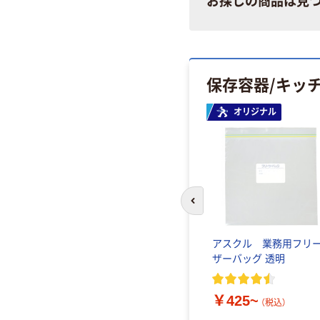
お探しの商品は見
保存容器/キッ
オリジナル
前のスライドへ
ダクツ
アスクル 業務用フリ
ージージ
ザーバッグ 透明
16090
￥425~
（税込）