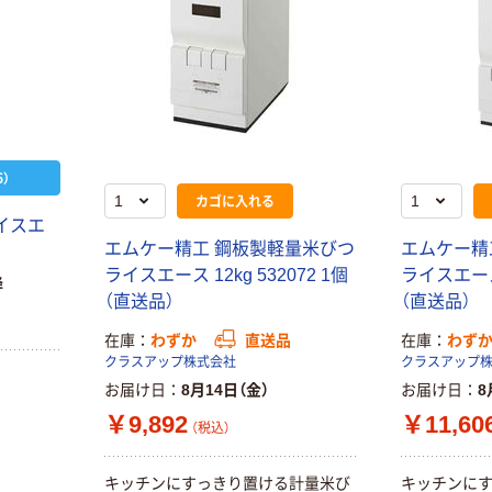
）
カゴに入れる
イスエ
エムケー精工 鋼板製軽量米びつ
エムケー精
ライスエース 12kg 532072 1個
ライスエース 
降
（直送品）
（直送品）
在庫
わずか
直送品
在庫
わず
クラスアップ株式会社
クラスアップ
お届け日
8月14日（金）
お届け日
8
￥9,892
￥11,60
（税込）
キッチンにすっきり置ける計量米び
キッチンに