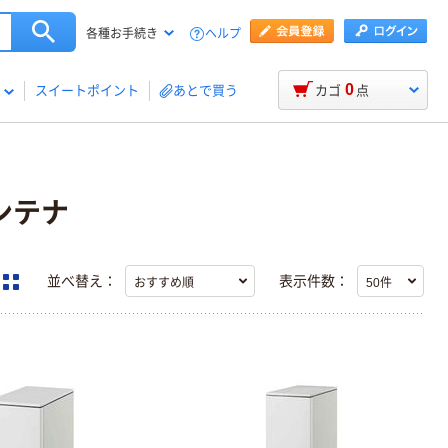
ヘルプ
各種お手続き
0
スイートポイント
あとで買う
カゴ
点
ンテナ
並べ替え：
表示件数：