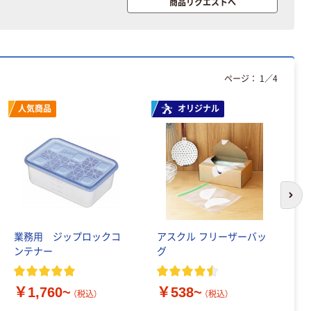
商品リクエストへ
ページ：
1
／
4
人気商品
オリジナル
次の
業務用 ジップロックコ
アスクル フリーザーバッ
ポ
ンテナー
グ
サ
￥1,760~
￥538~
￥
（税込）
（税込）