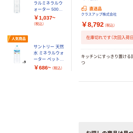
ラルミネラルウ
直送品
ォーター 500ml
クラスアップ株式会社
キャップシール
￥1,037~
付き／2Lラベル
￥8,792
（税込）
（税込）
レス 10本
在庫切れです（次回入荷日
人気商品
サントリー 天然
水 ミネラルウォ
キッチンにすっきり置ける
ーター ペットボ
つ
トル
￥686~
（税込）