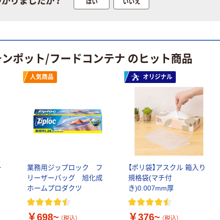
つかりましたか？
はい
いいえ
チンポット/フードコンテナ のヒット商品
人気商品
オリジナル
ー
業務用ジップロック フ
【ポリ袋】アスクル 箱入り
リーザーバッグ 旭化成
規格袋(マチ付
ホームプロダクツ
き)0.007mm厚
￥698~
￥376~
（税込）
（税込）