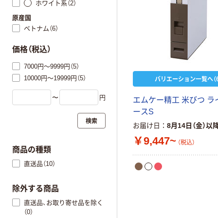
ホワイト系（2）
原産国
ベトナム（6）
価格（税込）
7000円～9999円（5）
10000円～19999円（5）
バリエーション一覧へ（6
〜
円
エムケー精工 米びつ ラ
ースS
検索
お届け日
8月14日（金）以
￥9,447~
（税込）
商品の種類
直送品（10）
除外する商品
直送品、お取り寄せ品を除く
（0）