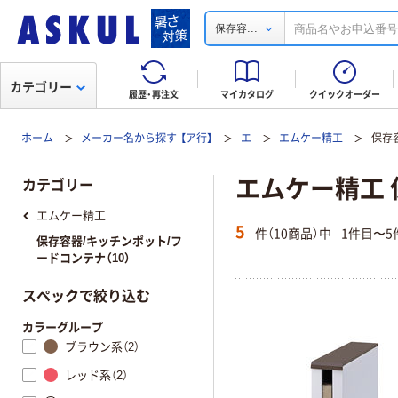
...
保存容
カテゴリー
履歴・再注文
マイカタログ
クイックオーダー
ホーム
メーカー名から探す-【ア行】
エ
エムケー精工
保存
エムケー精工 
カテゴリー
エムケー精工
5
件（10商品）中
1件目〜5
保存容器/キッチンポット/フ
ードコンテナ（10）
スペックで絞り込む
カラーグループ
ブラウン系（2）
レッド系（2）