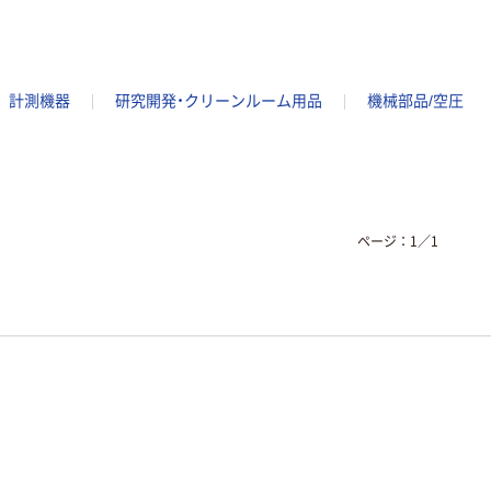
計測機器
研究開発・クリーンルーム用品
機械部品/空圧
ページ：
1
／
1