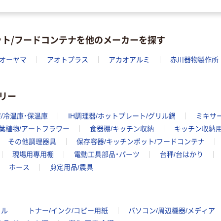
ット/フードコンテナを他のメーカーを探す
オーヤマ
アオトプラス
アカオアルミ
赤川器物製作所
リー
/冷温庫・保温庫
IH調理器/ホットプレート/グリル鍋
ミキサ
葉植物/アートフラワー
食器棚/キッチン収納
キッチン収納
その他調理器具
保存容器/キッチンポット/フードコンテナ
現場用専用棚
電動工具部品・パーツ
台秤/台はかり
ホース
剪定用品/農具
イル
トナー/インク/コピー用紙
パソコン/周辺機器/メディア