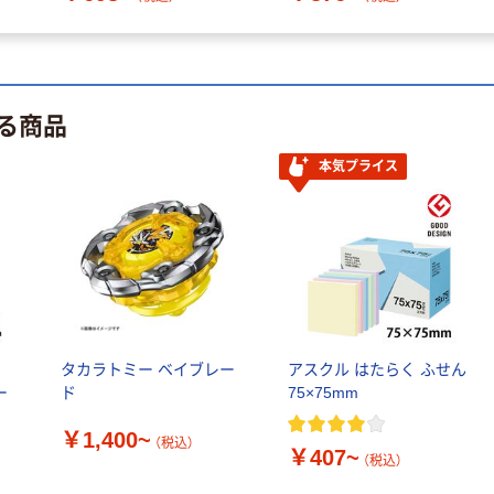
る商品
本気プライス
ル
タカラトミー ベイブレー
アスクル はたらく ふせん
ー
ド
75×75mm
￥1,400~
（税込）
￥407~
（税込）