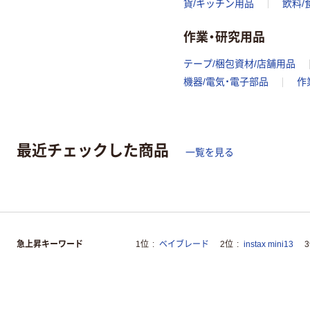
貨/キッチン用品
飲料/
作業・研究用品
テープ/梱包資材/店舗用品
機器/電気・電子部品
作
最近チェックした商品
一覧を見る
急上昇キーワード
1位
ベイブレード
2位
instax mini13