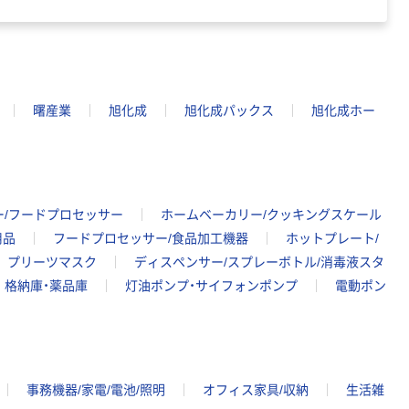
曙産業
旭化成
旭化成パックス
旭化成ホー
ー/フードプロセッサー
ホームベーカリー/クッキングスケール
用品
フードプロセッサー/食品加工機器
ホットプレート/
プリーツマスク
ディスペンサー/スプレーボトル/消毒液スタ
格納庫・薬品庫
灯油ポンプ・サイフォンポンプ
電動ポン
事務機器/家電/電池/照明
オフィス家具/収納
生活雑