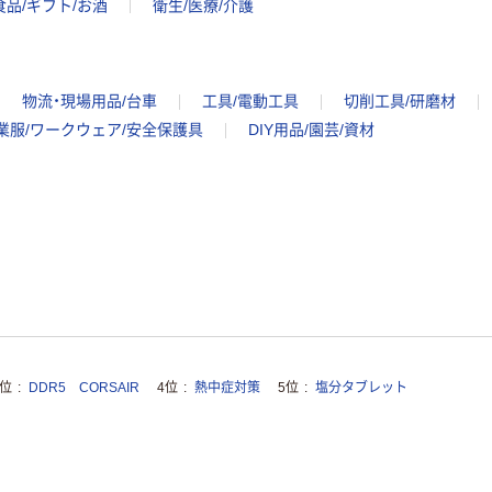
食品/ギフト/お酒
衛生/医療/介護
物流・現場用品/台車
工具/電動工具
切削工具/研磨材
業服/ワークウェア/安全保護具
DIY用品/園芸/資材
3位
DDR5 CORSAIR
4位
熱中症対策
5位
塩分タブレット