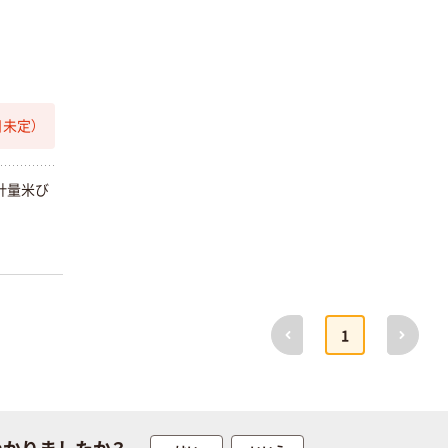
未定）
計量米び
前へ
次へ
1