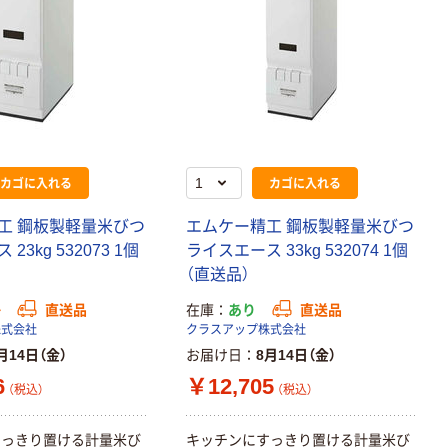
カゴに入れる
カゴに入れる
工 鋼板製軽量米びつ
エムケー精工 鋼板製軽量米びつ
23kg 532073 1個
ライスエース 33kg 532074 1個
（直送品）
か
直送品
在庫
あり
直送品
株式会社
クラスアップ株式会社
月14日（金）
お届け日
8月14日（金）
6
￥12,705
（税込）
（税込）
すっきり置ける計量米び
キッチンにすっきり置ける計量米び