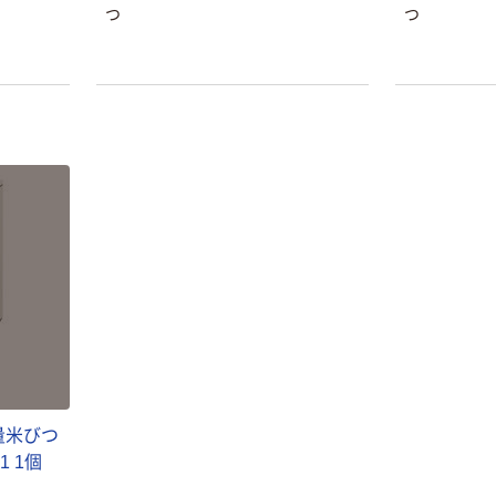
つ
つ
量米びつ
1 1個