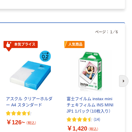
ページ：
1
／
6
本気プライス
人気商品
次の
アスクル クリアーホルダ
富士フイルム instax mini
ゴ
ー A4 スタンダード
チェキフィルム INS MINI
乳
JP1 1パック（10枚入り）
詰
1
(
14
)
￥126~
（税込）
￥1,420
￥
（税込）