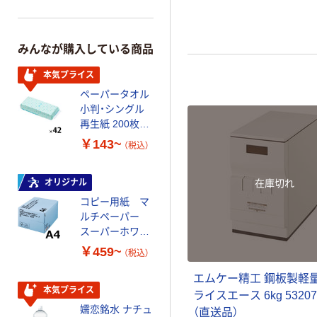
みんなが購入している商品
本気プライス
ペーパータオル
小判・シングル
再生紙 200枚
FSC認証紙 アス
￥143~
（税込）
クルオリジナル
オリジナル
在庫切れ
コピー用紙 マ
ルチペーパー
スーパーホワイ
トＪ 国内生産
￥459~
（税込）
品
エムケー精工 鋼板製軽
本気プライス
ライスエース 6kg 53207
嬬恋銘水 ナチュ
（直送品）