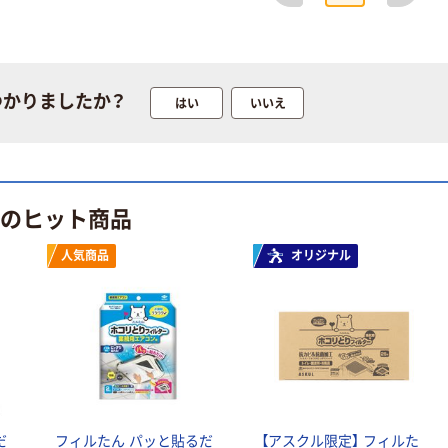
く ふせん
のチカラ」 養生
50×15mm
テープ
￥386~
￥358~
（税込）
（税込）
つかりましたか？
はい
いいえ
本気プライス
オリジナル
トイレットペー
サントリー 伊右
パー ダブル60
衛門 「お茶、どう
ｍ 再生紙
ぞ。」 緑茶
100% 6ロール
 のヒット商品
￥460~
￥528~
（税込）
（税込）
リサイクル100
芯あり FSC認
人気商品
オリジナル
証
オリジナル
オリジナル
乾電池 単4
アスクル プラス
形 アルカリ乾
チックグローブ
電池 北欧パッ
粉なし（パウダ
ケージ アスク
ーフリー）
￥140~
￥398~
（税込）
（税込）
ルオリジナル
富士フイルム
オリジナル
instax mini13
だ
フィルたん パッと貼るだ
【アスクル限定】 フィルた