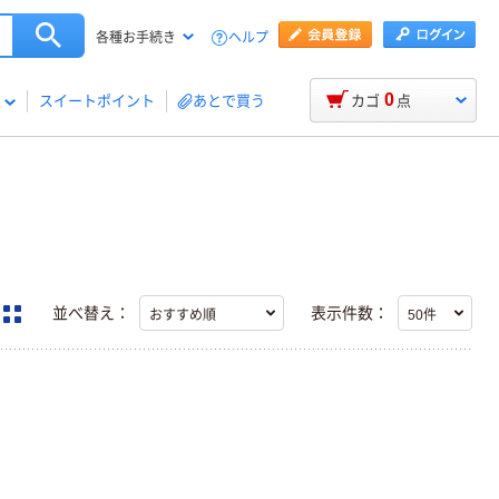
ヘルプ
各種お手続き
0
スイートポイント
あとで買う
カゴ
点
並べ替え：
表示件数：