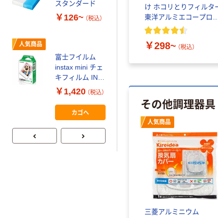
コピー用紙 マ
スタンダード
け ホコリとりフィルタ
ルチペーパー
￥126~
東洋アルミエコープロ
（税込）
スーパーエコノ
クツ
ミー+
￥149~
（税込）
￥298~
人気商品
（税込）
富士フイルム
本気プライス
instax mini チェ
【ガムテープ】ア
キフィルム INS
スクル 現場のチ
MINI JP1 1パッ
￥1,420
（税込）
カラ 厚さ
ク（10枚入り）
その他調理器具
0.22mm 布テー
￥145~
（税込）
カゴへ
プ
人気商品
三菱アルミニウム