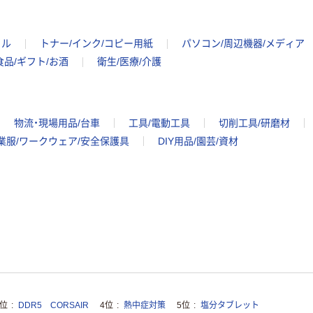
イル
トナー/インク/コピー用紙
パソコン/周辺機器/メディア
食品/ギフト/お酒
衛生/医療/介護
物流・現場用品/台車
工具/電動工具
切削工具/研磨材
業服/ワークウェア/安全保護具
DIY用品/園芸/資材
3位
DDR5 CORSAIR
4位
熱中症対策
5位
塩分タブレット