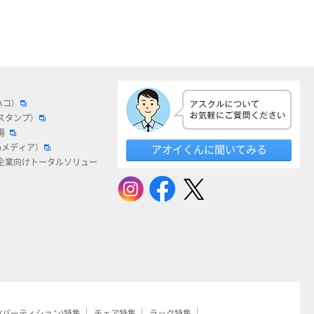
ハコ）
スタンプ）
場
bメディア）
アオイくんに聞いてみる
企業向けトータルソリュー