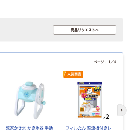
く ふせん 付箋
ラ TEPRA
75×25mm
PRO【純正】テー
プ 白ラベル
￥377~
￥914~
（税込）
（税込）
12mm幅 （黒文
字）
商品リクエストへ
富士フイルム チ
本気プライス
ェキ専用フィル
ニチバン セロテ
ム INSTAX MINI
ープ 大巻
WW2
￥1,580~
￥124~
（税込）
（税込）
ページ：
1
／
4
本気プライス
本気プライス
人気商品
アスクル セロハ
トイレットペー
ンテープ
パー シングル
120ｍ 再生紙
￥216~
（税込）
100% 6ロール
￥470~
（税込）
リサイクル100
本気プライス
芯あり FSC認
次の
証
アスクル トイ
レのおそうじシ
涼家かき氷 かき氷器 手動
フィルたん 整流板付きレ
お