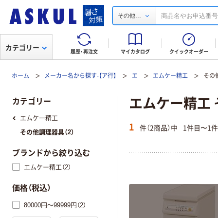
...
その他
カテゴリー
履歴・再注文
マイカタログ
クイックオーダー
ホーム
メーカー名から探す-【ア行】
エ
エムケー精工
その
エムケー精工
カテゴリー
エムケー精工
1
件（2商品）中
1件目〜1
その他調理器具（2）
ブランドから絞り込む
エムケー精工（2）
価格（税込）
80000円～99999円（2）