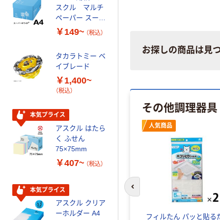
スクル マルチ
ータイプ 乳白半
ペーパー スーパ
透明 高密度タイ
ーホワイト+
プ 詰替用 バイ
￥149~
￥616~
（税込）
（税込）
オマス素材10％
配合
お探しの商品は見
タカラトミー ベ
オリジナル
イブレード
乾電池 単3
￥1,400~
形 アルカリ乾
（税込）
電池 北欧パッ
ケージ アスク
その他調理器具
￥140~
（税込）
ルオリジナル
本気プライス
人気商品
アスクル はたら
本気プライス
く ふせん
ティッシュペー
75×75mm
パー ボックス
￥407~
（税込）
150組 5箱入 ア
スクル スマート
￥328~
（税込）
コンパクト ビ
本気プライス
前のスライドへ
ビッド PEFC認
アスクル クリア
証
オリジナル
ーホルダー A4
フィルたん パッと貼る