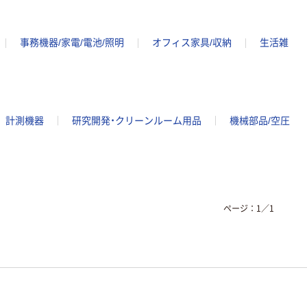
事務機器/家電/電池/照明
オフィス家具/収納
生活雑
計測機器
研究開発・クリーンルーム用品
機械部品/空圧
ページ：
1
／
1