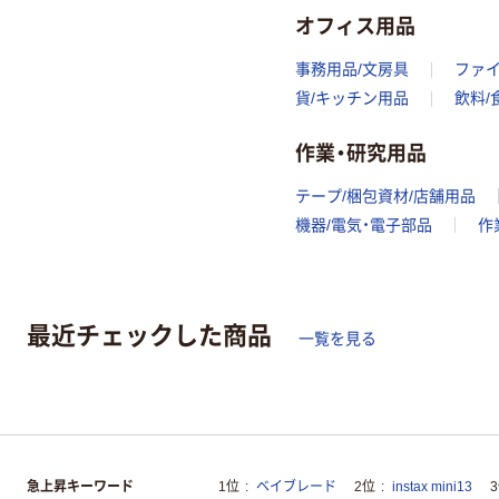
オフィス用品
事務用品/文房具
ファ
貨/キッチン用品
飲料/
作業・研究用品
テープ/梱包資材/店舗用品
機器/電気・電子部品
作
最近チェックした商品
一覧を見る
急上昇キーワード
1位
ベイブレード
2位
instax mini13