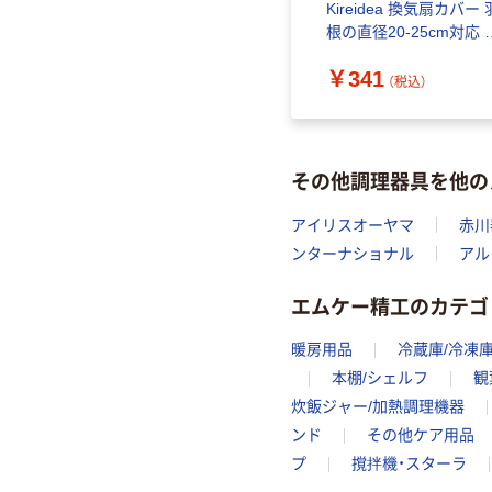
Kireidea 換気扇カバー 
根の直径20-25cm対応 
定用スプリング2コ付
￥341
4902109220234 1枚
（税込）
その他調理器具を他の
アイリスオーヤマ
赤川
ンターナショナル
アル
エムケー精工のカテゴ
暖房用品
冷蔵庫/冷凍庫
本棚/シェルフ
観
炊飯ジャー/加熱調理機器
ンド
その他ケア用品
プ
撹拌機・スターラ