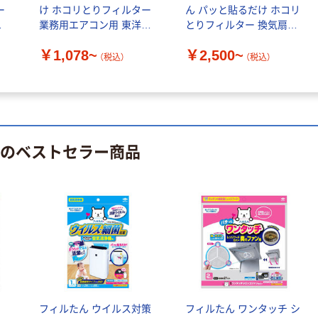
アスクルオリジ
INS MINI 13
ー
け ホコリとりフィルター
ん パッと貼るだけ ホコリ
ナル ラミネー
ダ
業務用エアコン用 東洋ア
とりフィルター 換気扇用
￥12,100~
トフィルム A4
ルミエコープロダクツ株
東洋アルミエコープロダ
（税込）
サイズ
￥458~
￥1,078~
￥2,500~
（税込）
式会社
クツ
（税込）
（税込）
100μ（ミクロン）
本気プライス
本気プライス
大塚製薬工場
ペーパータオル
経口補水液 オー
中判 再生紙
エスワン（OS-1）
100％ 200枚
 のベストセラー商品
￥159~
（税込）
FSC認証 シング
￥149~
（税込）
ル 大王製紙共同
企画 オリジナル
フィルたん ウイルス対策
フィルたん ワンタッチ シ