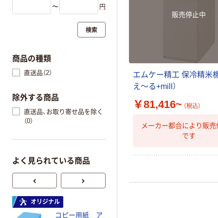
〜
円
販売停止中
検索
商品の種類
直送品（2）
エムケー精工 保冷精米
え～る+mill）
除外する商品
￥81,416~
（税込）
直送品、お取り寄せ品を除く
（0）
メーカー都合により販売
です
よく見られている商品
オリジナル
オリジナル
コピー用紙 ア
ゴミ袋 エコノミ