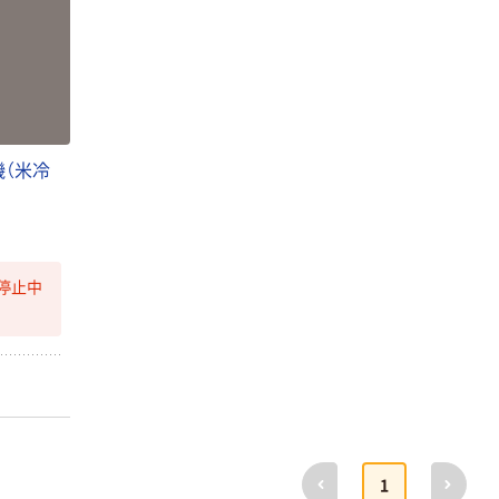
機（米冷
停止中
本気プライス
オリジナル
前へ
次へ
1
アスクル はたら
アスクル 「現場