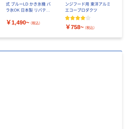
ート 大王製紙
式 ブルーLD かき氷機 バ
ンジフード用 東洋アルミ
る
共同企画 トイ
￥330~
（税込）
ラ氷OK 日本製 リバティ
エコープロダクツ
1
レクリーナー
ーコーポレーション
トイレシート
￥1,490~
￥
（税込）
オリジナル
本気プライス
￥758~
（税込）
アスクル フラッ
トファイル エコ
ノミータイプ
A4タテ(コクヨ
￥115~
（税込）
製造）