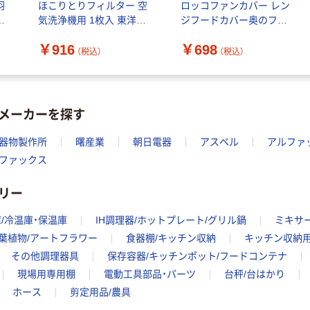
羽
ほこりとりフィルター 空
ロッコファンカバー レン
固
気洗浄機用 1枚入 東洋ア
ジフードカバー奥のファ
ルミエコープロダクツ
ン用 直径約21cm 2枚入 1
￥916
￥698
個 東洋アルミエコープロ
（税込）
（税込）
ダクツ
メーカーを探す
器物製作所
曙産業
朝日電器
アスベル
アルファ
ファックス
リー
/冷温庫・保温庫
IH調理器/ホットプレート/グリル鍋
ミキサ
葉植物/アートフラワー
食器棚/キッチン収納
キッチン収納
その他調理器具
保存容器/キッチンポット/フードコンテナ
現場用専用棚
電動工具部品・パーツ
台秤/台はかり
ホース
剪定用品/農具