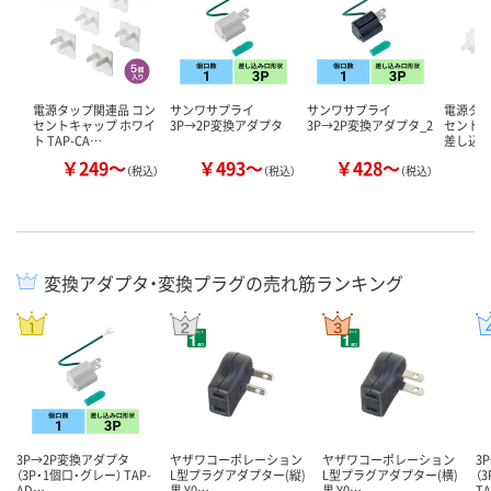
電源タップ関連品 コン
サンワサプライ
サンワサプライ
電源タッ
セントキャップ ホワイ
3P→2P変換アダプタ
3P→2P変換アダプタ_2
セントキャ
ト TAP-CA…
差し込
￥249～
￥493～
￥428～
￥
（税込）
（税込）
（税込）
変換アダプタ・変換プラグの売れ筋ランキング
3P→2P変換アダプタ
ヤザワコーポレーション
ヤザワコーポレーション
3
（3P・1個口・グレー） TAP-
L型プラグアダプター(縦)
L型プラグアダプター(横)
（
AD…
黒 Y0…
黒 Y0…
T