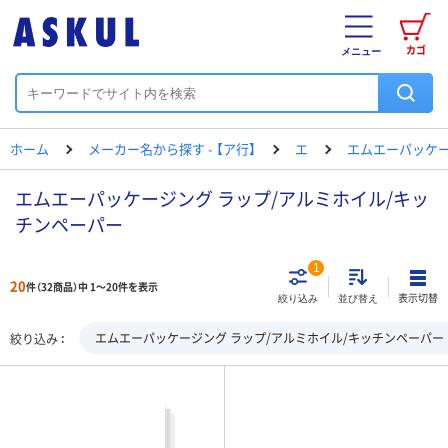
カゴ
メニュー
ホーム
メーカー名から探す - 【ア行】
エ
エムエーパッケ
エムエーパッケージング ラップ/アルミホイル/キッ
チンペーパー
1
20
件（32商品）中 1～20件を表示
表示切替
絞り込み
並び替え
エムエーパッケージング ラップ/アルミホイル/キッチンペーパー
絞り込み