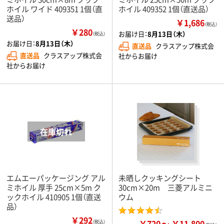
ホイル ワイド 409351 1個（直
ホイル 409352 1個（直送品）
送品）
￥1,686
（税込）
￥280
お届け日：
8月13日（木）
（税込）
お届け日：
8月13日（木）
直送品
クラスアップ株式会
直送品
クラスアップ株式会
社からお届け
社からお届け
エムエーパッケージング アル
未晒しクッキングシート
ミホイル 厚手 25cm×5m ク
30cm×20m 三菱アルミニ
ックホイル 410905 1個（直送
ウム
品）
￥292
￥720
￥11,800
（税込）