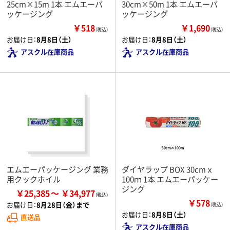
25cm×15m 1本 エムエーパ
30cm×50m 1本 エムエーパ
ッケージング
ッケージング
￥518
￥1,690
（税込）
（税込）
お届け日：
8月8日（土）
お届け日：
8月8日（土）
アスクル在庫商品
アスクル在庫商品
エムエーパッケージング 業務
ダイヤラップ BOX 30cmｘ
用クックホイル
100ｍ 1本 エムエーパッケー
ジング
￥25,385
￥34,977
￥578
お届け日：
8月28日（金）まで
（税込）
お届け日：
8月8日（土）
直送品
アスクル在庫商品