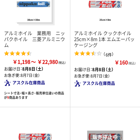
アルミホイル 業務用 ニッ
アルミホイル クックホイル
パクホイル 三菱アルミニウ
25cm×8m 1本 エムエーパッ
ム
ケージング
（
）
6件
￥1,198
￥22,980
￥160
（税込）
お届け日：
8月8日（土）
お届け日：
8月8日（土）
お急ぎ便：
8月7日（金）
お急ぎ便：
8月7日（金）
アスクル在庫商品
アスクル在庫商品
シート寸法・幅×長さ・販売単位違いの商品
が
9
商品あります