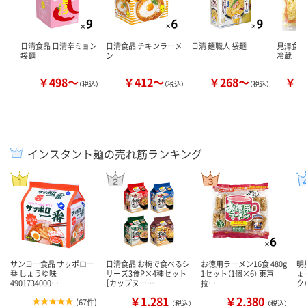
日清食品 日清辛ミョン
日清食品 チキンラーメ
日清 麺職人 袋麺
見澤食品
袋麺
ン
冷蔵
￥498～
￥412～
￥268～
￥6
（税込）
（税込）
（税込）
インスタント麺の売れ筋ランキング
サンヨー食品 サッポロ一
日清食品 お椀で食べるシ
お徳用ラーメン16食 480g
明
番 しょうゆ味
リーズ3食P×4種セット
1セット（1個×6） 東京
ょ
4901734000…
［カップヌー…
拉…
ク
￥1,281
￥2,380
(
67件
)
（税込）
（税込）