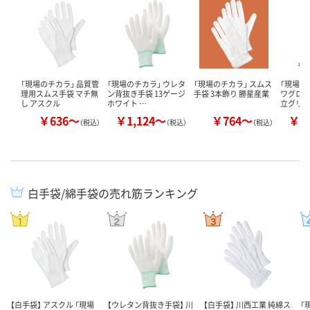
「現場のチカラ」 品質管
「現場のチカラ」 ウレタ
「現場のチカラ」 スムス
「現場の
理用スムス手袋 マチ無
ン背抜き手袋 13ゲージ
手袋 3本飾り 勝星産業
ワグロー
し アスクル
ホワイト …
立グリッ
￥636～
￥1,124～
￥764～
￥1
（税込）
（税込）
（税込）
白手袋/綿手袋の売れ筋ランキング
【白手袋】 アスクル 「現場
【ウレタン背抜き手袋】 川
【白手袋】 川西工業 純綿ス
「