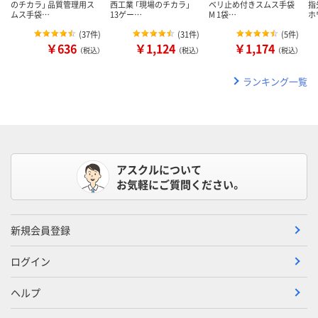
のチカラ」 品質管理用ス
西工業 「現場のチカラ」
ベリ止め付きスムス手袋
指
ムス手袋…
13ゲー…
M 1袋…
ホ
(
37件
)
(
31件
)
(
5件
)
￥636
￥1,124
￥1,174
（税込）
（税込）
（税込）
ランキング一覧
アスクルについて
お気軽にご質問ください。
新規会員登録
ログイン
ヘルプ