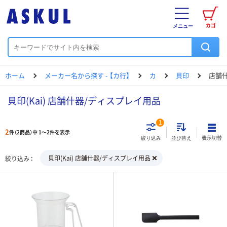
カゴ
メニュー
ホーム
メーカー名から探す - 【カ行】
カ
貝印
店舗
貝印(Kai) 店舗什器/ディスプレイ用品
1
2
件（2商品）中 1～2件を表示
表示切替
絞り込み
並び替え
貝印(Kai) 店舗什器/ディスプレイ用品
絞り込み