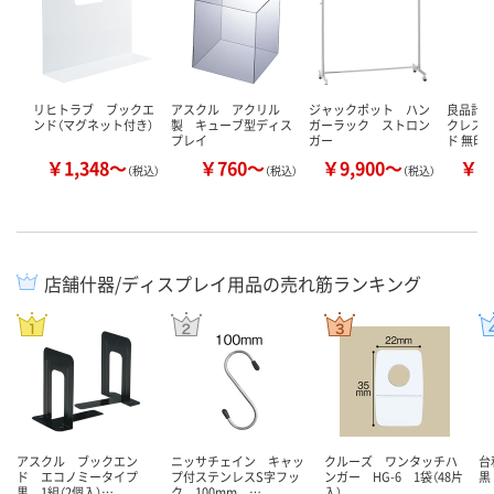
リヒトラブ ブックエ
アスクル アクリル
ジャックポット ハン
良品計画
ンド（マグネット付き）
製 キューブ型ディス
ガーラック ストロン
クレス・
プレイ
ガー
ド 無印
￥1,348～
￥760～
￥9,900～
￥2
（税込）
（税込）
（税込）
店舗什器/ディスプレイ用品の売れ筋ランキング
アスクル ブックエン
ニッサチェイン キャッ
クルーズ ワンタッチハ
台
ド エコノミータイプ
プ付ステンレスS字フッ
ンガー HG-6 1袋（48片
黒 
黒 1組（2個入）…
ク 100mm …
入）