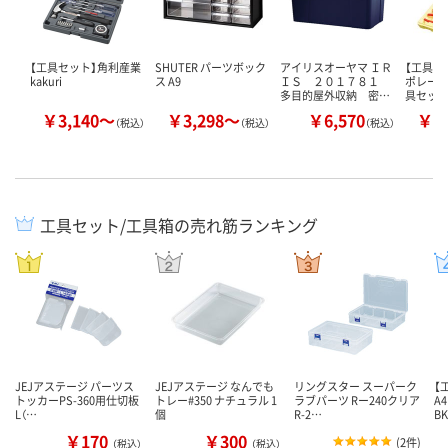
【工具セット】角利産業
SHUTER パーツボック
アイリスオーヤマ ＩＲ
【工具セ
kakuri
ス A9
ＩＳ ２０１７８１
ポレーショ
多目的屋外収納 密…
具セット
￥3,140～
￥3,298～
￥6,570
￥2
（税込）
（税込）
（税込）
工具セット/工具箱の売れ筋ランキング
JEJアステージ パーツス
JEJアステージ なんでも
リングスター スーパーク
【
トッカーPS-360用仕切板
トレー#350 ナチュラル 1
ラブパーツ Rー240クリア
A
L（…
個
R-2…
BK
￥170
￥300
(
2件
)
（税込）
（税込）