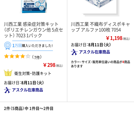
川西工業 感染症対策キット
川西工業 不織布ディスポキャ
（ポリエチレンガウン他 5点セ
ップ アルファ100枚 7054
ット） 7023 1パック
￥1,198
（税込）
お届け日：
8月11日（火）
1
万回
購入いただきました！
アスクル在庫商品
（
）
7件
カラー・サイズ・販売単位違いの商品が
4
商品
￥298
（税込）
あります
衛生対策・防護キット
お届け日：
8月11日（火）
アスクル在庫商品
2件（5商品）中 1件目～2件目