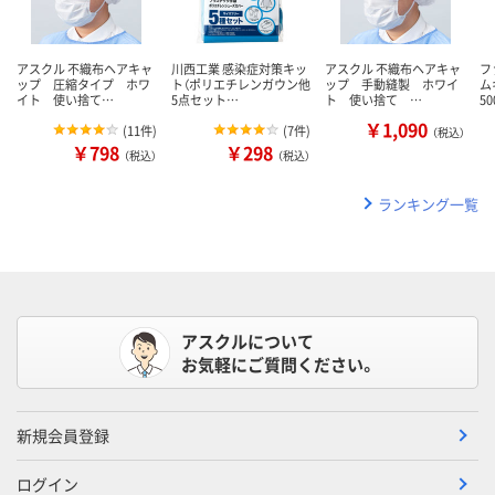
アスクル 不織布ヘアキャ
川西工業 感染症対策キッ
アスクル 不織布ヘアキャ
フ
ップ 圧縮タイプ ホワ
ト（ポリエチレンガウン他
ップ 手動縫製 ホワイ
ム
イト 使い捨て…
5点セット…
ト 使い捨て …
50
￥1,090
(
11件
)
(
7件
)
（税込）
￥798
￥298
（税込）
（税込）
ランキング一覧
アスクルについて
お気軽にご質問ください。
新規会員登録
ログイン