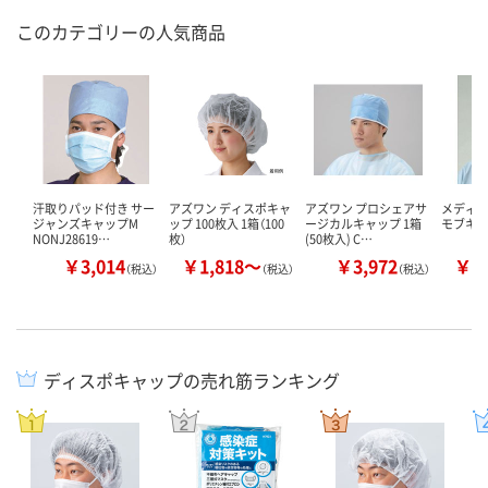
このカテゴリーの人気商品
汗取りパッド付き サー
アズワン ディスポキャ
アズワン プロシェアサ
メディ
ジャンズキャップM
ップ 100枚入 1箱（100
ージカルキャップ 1箱
モブキ
NONJ28619…
枚）
(50枚入) C…
￥3,014
￥1,818～
￥3,972
￥1
（税込）
（税込）
（税込）
ディスポキャップの売れ筋ランキング