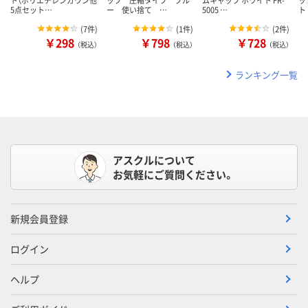
5点セット…
ー 使い捨て …
5005 …
ト
(
7件
)
(
1件
)
(
2件
)
￥298
￥798
￥728
（税込）
（税込）
（税込）
ランキング一覧
アスクルについて
お気軽にご質問ください。
新規会員登録
ログイン
ヘルプ