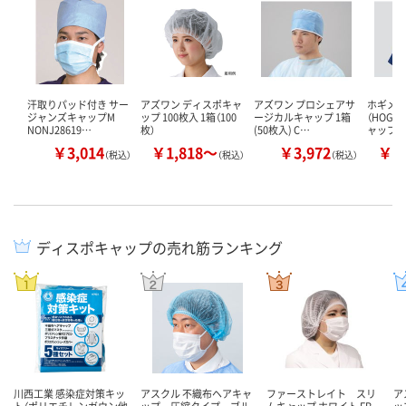
汗取りパッド付き サー
アズワン ディスポキャ
アズワン プロシェアサ
ホギメ
ジャンズキャップM
ップ 100枚入 1箱（100
ージカルキャップ 1箱
（HOGY
NONJ28619…
枚）
(50枚入) C…
ャップ 
￥3,014
￥1,818～
￥3,972
￥4
（税込）
（税込）
（税込）
ディスポキャップの売れ筋ランキング
川西工業 感染症対策キッ
アスクル 不織布ヘアキャ
ファーストレイト スリ
ア
ト（ポリエチレンガウン他
ップ 圧縮タイプ ブル
ムキャップ ホワイト FR-
ッ