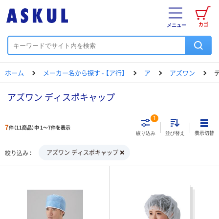
カゴ
メニュー
ホーム
メーカー名から探す - 【ア行】
ア
アズワン
アズワン ディスポキャップ
1
7
件（11商品）中 1～7件を表示
表示切替
絞り込み
並び替え
アズワン ディスポキャップ
絞り込み