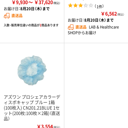
￥9,930
￥37,620
（
）
1件
お届け日：
8月20日（木）まで
￥6,562
（税込）
直送品
お届け日：
8月20日（木）まで
入数・販売単位違いの商品が
2
商品あります
直送品
LAB & Healthcare
SHOPからお届け
アズワン プロシェアカラーデ
ィスポキャップ ブルー 1箱
(100枚入) CN201.21BLUE 1セ
ット(200枚:100枚×2箱)（直送
品）
￥3,554
（税込）