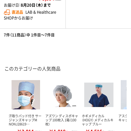
お届け日：
8月20日（木）まで
直送品
LAB & Healthcare
SHOPからお届け
7件（11商品）中 1件目～7件目
このカテゴリーの人気商品
汗取りパッド付き サー
アズワン ディスポキャ
ホギメディカル
アスク
ジャンズキャップM
ップ 100枚入 1箱（100
（HOGY） メディカルキ
キャッ
NONJ28619…
枚）
ャップ ブルー