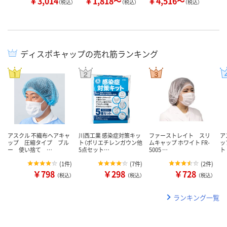
￥3,014
￥1,818～
￥4,516～
￥
（税込）
（税込）
（税込）
ディスポキャップの売れ筋ランキング
アスクル 不織布ヘアキャ
川西工業 感染症対策キッ
ファーストレイト スリ
ア
ップ 圧縮タイプ ブル
ト（ポリエチレンガウン他
ムキャップ ホワイト FR-
ッ
ー 使い捨て …
5点セット…
5005 …
ト
(
1件
)
(
7件
)
(
2件
)
￥798
￥298
￥728
（税込）
（税込）
（税込）
ランキング一覧