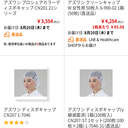
アズワン プロシェアカラーデ
アズワン クリーンキャップ
ィスポキャップ CN201.21シ
W 女性用 50枚入 6-990-02 1箱
リーズ
(50枚)（直送品）
￥3,554
￥4,254
（税込）
（税込）
1枚あたり ￥85.08
お届け日：
8月20日（木）まで
お届け日：
8月20日（木）まで
直送品
直送品
LAB & Healthcare
色・販売単位違いの商品が
2
商品あります
SHOPからお届け
アズワン ディスポキャップ
アズワン ディスポキャップ(γ
CN207 1-7046
線滅菌済) 1箱(100枚入)
CN207-ST 1セット(200枚:100
枚×2箱) 1-7046-31（直送品）