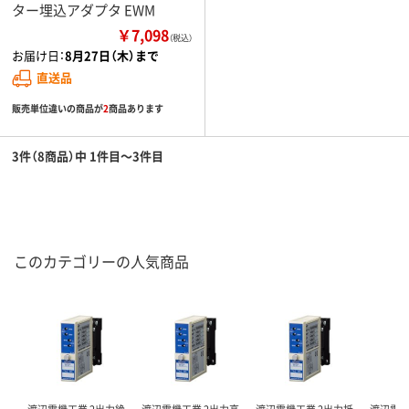
ター埋込アダプタ EWM
￥7,098
（税込）
お届け日：
8月27日（木）まで
直送品
販売単位違いの商品が
2
商品あります
3件（8商品）中 1件目～3件目
このカテゴリーの人気商品
渡辺電機工業 2出力絶
渡辺電機工業 2出力高
渡辺電機工業 2出力抵
渡辺電機