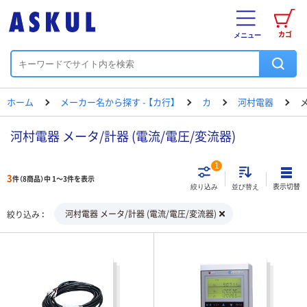
カゴ
メニュー
ホーム
メーカー名から探す - 【カ行】
カ
河村電器
河村電器 メータ/計器 (電流/電圧/変流器)
1
3
件（8商品）中 1～3件を表示
表示切替
絞り込み
並び替え
河村電器 メータ/計器 (電流/電圧/変流器)
絞り込み