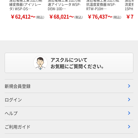
縁変換器（アイソレー
速アイソレータ WSP-
抗温度変換器 WSP-
流変換器 
タ） WSP-DS…
DEW-10D…
RTW-P10H…
15PH-D
￥62,412～
￥68,021～
￥76,437～
￥73
（税込）
（税込）
（税込）
アスクルについて
お気軽にご質問ください。
新規会員登録
ログイン
ヘルプ
ご利用ガイド