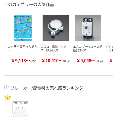
このカテゴリーの人気商品
コクサイ 盤用マルチキ
エスコ 露出ボック
エスコ ノーヒューズ遮
パナソニ
ー
ス EA940CS
断器 240V
ーカ HB
￥9,113～
￥10,410～
￥9,048～
￥1
（税込）
（税込）
（税込）
ブレーカー/配電盤の売れ筋ランキング