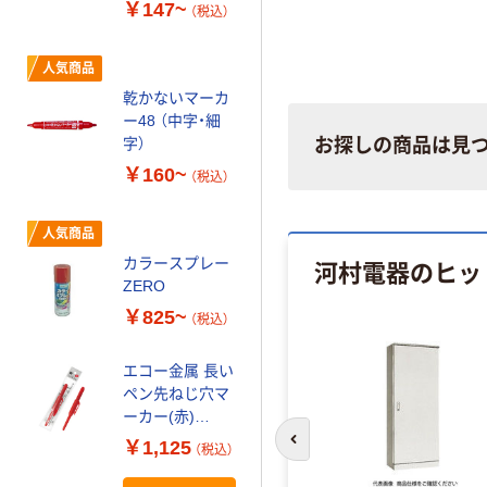
￥147~
（税込）
カゴへ
人気商品
建築用シャープ
乾かないマーカ
ペンシル（超硬
ー48 （中字・細
芯） ハードタイ
字）
お探しの商品は見
プ
￥1,173~
￥160~
（税込）
（税込）
アサヒペン イン
人気商品
クジェット写真
河村電器のヒッ
カラースプレー
用保護スプレー
ZERO
透明（クリア）
￥2,045~
￥825~
（税込）
（税込）
エコー金属 長い
グリーンクロス
ペン先ねじ穴マ
吹付けプレート
ーカー(赤)
ステンシル とま
0562-694 1箱
れ丸型 文字高
￥1,125
前のスライドへ
（税込）
￥3,737
（税込）
(10入)（直送品）
250 マグネット