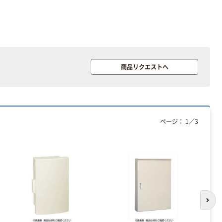
商品リクエストへ
ページ：
1
／
3
次の