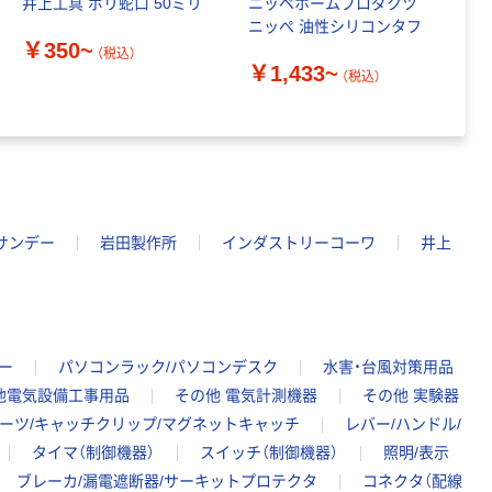
井上工具 ポリ蛇口 50ミリ
ニッペホームプロダクツ
筆
ニッぺ 油性シリコンタフ
り
￥350~
（税込）
￥1,433~
（税込）
￥
サンデー
岩田製作所
インダストリーコーワ
井上
ー
パソコンラック/パソコンデスク
水害・台風対策用品
他電気設備工事用品
その他 電気計測機器
その他 実験器
パーツ/キャッチクリップ/マグネットキャッチ
レバー/ハンドル/
タイマ（制御機器）
スイッチ（制御機器）
照明/表示
ブレーカ/漏電遮断器/サーキットプロテクタ
コネクタ（配線