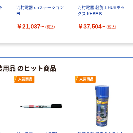
カゴへ
キ
河村電器 enステーション
河村電器 軽施工HUBボッ
EL
クス KHBE B
残塗料処理剤 カ
ンペハピオ
￥21,037~
￥37,504~
（税込）
（税込）
￥424~
（税込）
装用品 のヒット商品
人気商品
人気商品