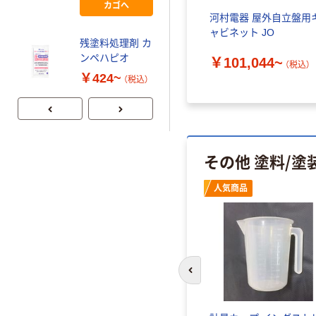
6300064790 1
カゴへ
カゴへ
枚（直送品）
河村電器 屋外自立盤用
ャビネット JO
残塗料処理剤 カ
サクラクレパス
ンペハピオ
￥101,044~
サクラ ソリッド
（税込）
マーカー （低温
￥424~
（税込）
用）
￥534~
（税込）
その他 塗料/塗
人気商品
前のスライドへ