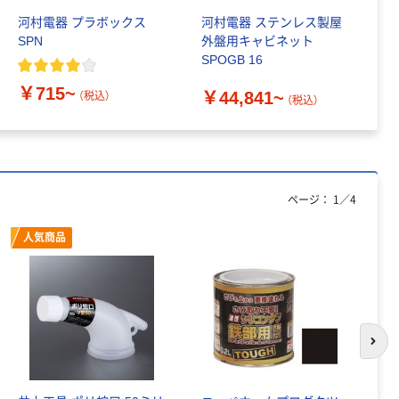
河村電器 プラボックス
河村電器 ステンレス製屋
河
SPN
外盤用キャビネット
ャ
SPOGB 16
￥
￥715~
￥44,841~
（税込）
（税込）
ページ：
1
／
4
人気商品
次の