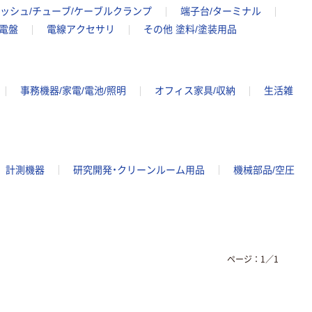
ブッシュ/チューブ/ケーブルクランプ
端子台/ターミナル
配電盤
電線アクセサリ
その他 塗料/塗装用品
事務機器/家電/電池/照明
オフィス家具/収納
生活雑
計測機器
研究開発・クリーンルーム用品
機械部品/空圧
ページ：
1
／
1