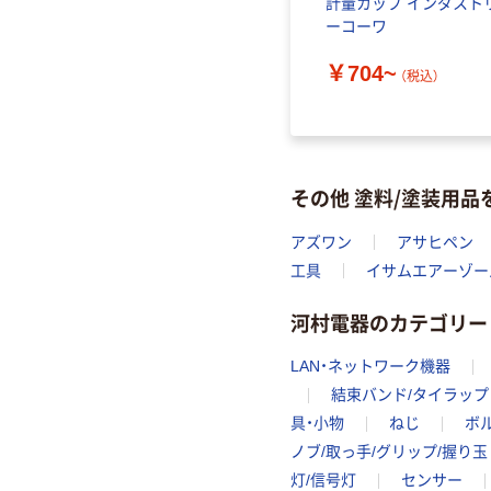
塩害防止塗
塩ビ板 サンデーシート 黒
計量カップ インダスト
56 1セッ
ーコーワ
￥511~
（税込）
￥704~
（税込）
その他 塗料/塗装用
アズワン
アサヒペン
工具
イサムエアーゾー
河村電器のカテゴリー
LAN・ネットワーク機器
結束バンド/タイラップ
具・小物
ねじ
ボ
ノブ/取っ手/グリップ/握り玉
灯/信号灯
センサー