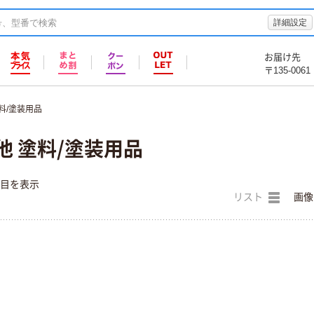
詳細設定
お届け先
〒135-0061
料/塗装用品
他 塗料/塗装用品
件目を表示
リスト
画像