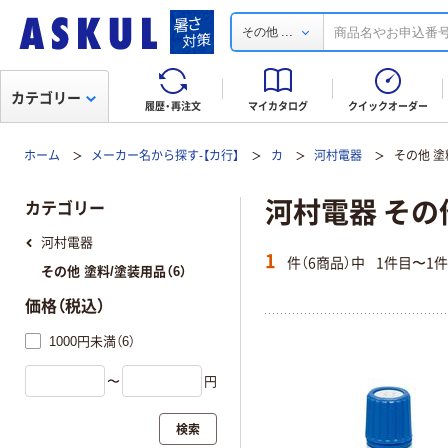
...
その他
カテゴリー
履歴・再注文
マイカタログ
クイックオーダー
ホーム
メーカー名から探す-【カ行】
カ
河村電器
その他 塗
河村電器 その
カテゴリー
河村電器
1
件（6商品）中
1件目〜1
その他 塗料/塗装用品（6）
価格（税込）
1000円未満（6）
〜
円
検索