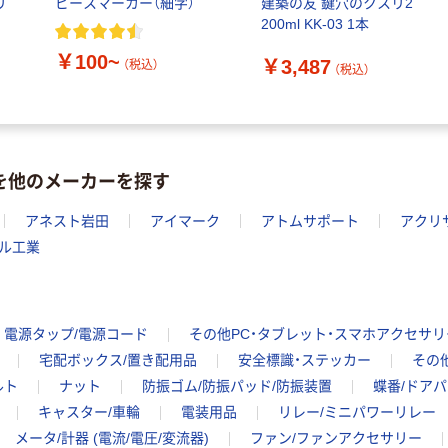
リ
ピースマーカー（細字）
建築の友 鍵穴のクスリ2
200ml KK-03 1本
￥100~
￥3,487
（税込）
（税込）
品を他のメーカーを探す
アネスト岩田
アイマーク
アトムサポート
アクリ
ル工業
電源タップ/電源コード
その他PC・タブレット・スマホアクセサリ
宅配ボックス/置き配用品
安全標識・ステッカー
その
ルト
ナット
防振ゴム/防振パッド/防振装置
蝶番/ドア
キャスター/車輪
電装用品
リレー/ミニパワーリレー
メータ/計器 (電流/電圧/変流器)
ファン/ファンアクセサリー