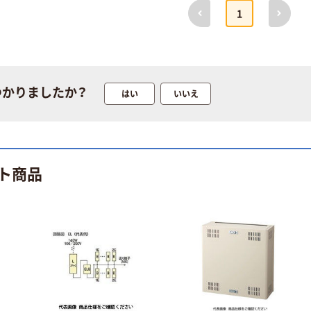
￥147~
前へ
次へ
（税込）
1
人気商品
乾かないマーカ
ー48 （中字・細
字）
つかりましたか？
はい
いいえ
￥160~
（税込）
人気商品
ト商品
カラースプレー
ZERO
￥825~
（税込）
エコー金属 長い
ペン先ねじ穴マ
ーカー(赤)
0562-694 1箱
￥1,125
（税込）
(10入)（直送品）