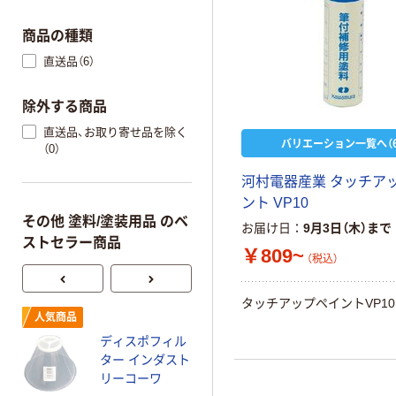
商品の種類
直送品（6）
除外する商品
直送品、お取り寄せ品を除く
バリエーション一覧へ（6
（0）
河村電器産業 タッチア
ント VP10
その他 塗料/塗装用品 のベ
お届け日
9月3日（木）まで
ストセラー商品
￥809~
（税込）
タッチアップペイントVP10
エコー金属 長い
人気商品
ペン先ねじ穴マ
ディスポフィル
ーカー(黒)
ター インダスト
0562-693 1箱
￥1,125
リーコーワ
（税込）
(10入)（直送品）