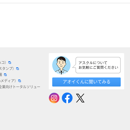
ハコ）
スタンプ）
場
bメディア）
アオイくんに聞いてみる
企業向けトータルソリュー