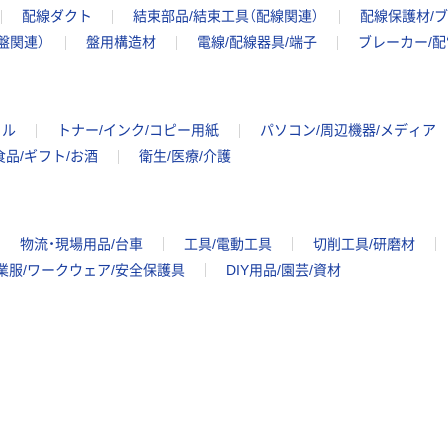
配線ダクト
結束部品/結束工具（配線関連）
配線保護材/
盤関連）
盤用構造材
電線/配線器具/端子
ブレーカー/
イル
トナー/インク/コピー用紙
パソコン/周辺機器/メディア
食品/ギフト/お酒
衛生/医療/介護
物流・現場用品/台車
工具/電動工具
切削工具/研磨材
業服/ワークウェア/安全保護具
DIY用品/園芸/資材