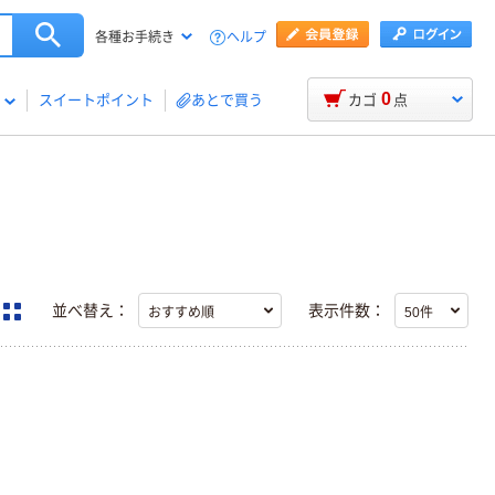
ヘルプ
各種お手続き
0
スイートポイント
あとで買う
カゴ
点
並べ替え：
表示件数：