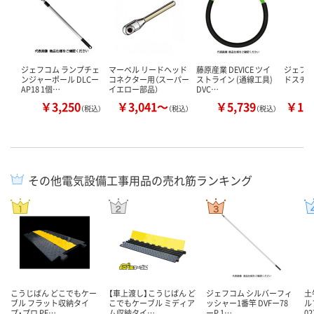
ジェフコム ランプチェ
マーベル リードヘッド
藤原産業 DEVICE ツイ
ジェフコ
ンジャーポール DLCー
コネクター用（スーパー
ストライン (通線工具)
ドスチール
AP18 1個…
イエロー部品）
DVC…
￥3,250
￥3,041～
￥5,739
￥17
（税込）
（税込）
（税込）
その他電気設備工事用品の売れ筋ランキング
こうじばん どこでもケー
【車上渡し】こうじばん ど
ジェフコム シルバーフィ
土
ブル フラット収納タイ
こでもケーブル ミディア
ッシャー1番竿 DVFー78
ル
プ・プロ PF…
ム収納タイ…
ーP 1…
0