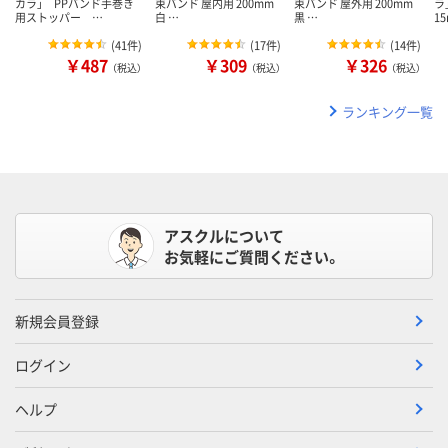
カラ」 PPバンド手巻き
束バンド 屋内用 200mm
束バンド 屋外用 200mm
ラ
用ストッパー …
白 …
黒 …
1
(
41件
)
(
17件
)
(
14件
)
￥487
￥309
￥326
（税込）
（税込）
（税込）
ランキング一覧
アスクルについて
お気軽にご質問ください。
新規会員登録
ログイン
ヘルプ