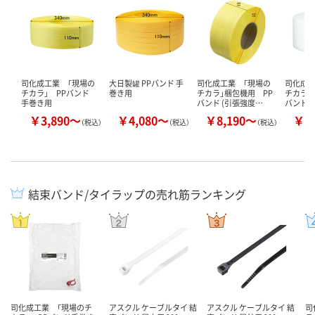
司化成工業 「現場の
大日製罐 PPバンド 手
司化成工業 「現場の
司化成工
チカラ」 PPバンド
巻き用
チカラ」梱包機用 PP
チカラ」
手巻き用
バンド (引張強度…
バンド(
￥3,890～
￥4,080～
￥8,190～
￥9
（税込）
（税込）
（税込）
結束バンド/タイラップの売れ筋ランキング
司化成工業 「現場のチ
アスクル ケーブルタイ 結
アスクル ケーブルタイ 結
司