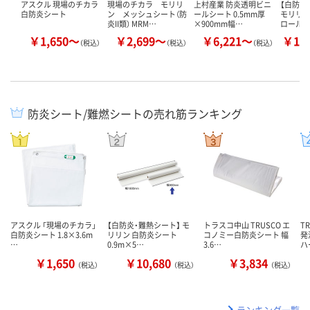
アスクル 現場のチカラ
現場のチカラ モリリ
上村産業 防炎透明ビニ
【白防炎
白防炎シート
ン メッシュシート（防
ールシート 0.5mm厚
モリリン
炎II類） MRM…
×900mm幅…
ロール（
￥1,650～
￥2,699～
￥6,221～
￥10
（税込）
（税込）
（税込）
防炎シート/難燃シートの売れ筋ランキング
アスクル 「現場のチカラ」
【白防炎・難熱シート】 モ
トラスコ中山 TRUSCO エ
T
白防炎シート 1.8×3.6m
リリン 白防炎シート
コノミー白防炎シート 幅
発
…
0.9m×5…
3.6…
ハ
￥1,650
￥10,680
￥3,834
（税込）
（税込）
（税込）
ランキング一覧