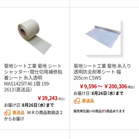
菊地シート工業 菊地 シート
菊地シート工業 菊地 糸入り
シャッター・間仕切用補修粘
透明防炎耐寒シート 幅
着シート 糸入透明
205cm CSWS
MAS1425IT46 1個 199-
￥9,596
￥200,306
2613（直送品）
お届け日：
8月26日（水）まで
￥39,243
（税込）
直送品
お届け日：
8月26日（水）まで
販売単位違いの商品が
3
商品あります
直送品
ＭＲＯ商品取扱店２
からお届け