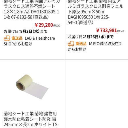
菊地シート工業 両面アルミガ
菊地シート工業 菊地 両面ア
ラスクロス遮熱不燃シート
ルミガラスクロス耐炎フェル
1.8×1.8m AZ-DAG180180S-1
ト原反95cm×50m
1枚 67-8192-58（直送品）
DAGH095050 1巻 225-
5490（直送品）
￥29,260
（税込）
￥733,981
お届け日：
9月2日（水）まで
（税込）
お届け日：
8月26日（水）まで
直送品
LAB & Healthcare
直送品
ＭＲＯ商品取扱店２
SHOPからお届け
からお届け
菊地シート工業 菊地 建物用
浸水防止粘着シート防炎 幅
245mm×長2m ホワイト TS-