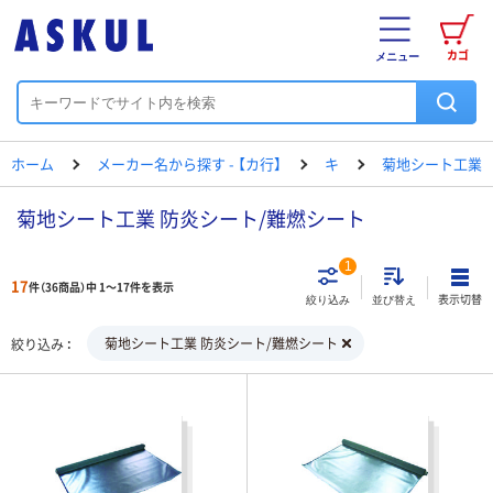
カゴ
メニュー
ホーム
メーカー名から探す - 【カ行】
キ
菊地シート工業
菊地シート工業 防炎シート/難燃シート
1
17
件（36商品）中 1～17件を表示
表示切替
絞り込み
並び替え
菊地シート工業 防炎シート/難燃シート
絞り込み