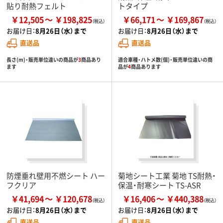
貼り耐熱フェルト
トタイプ
￥12,505
￥198,825
￥66,171
￥169,867
お届け日：
8月26日（水）まで
お届け日：
8月26日（水）まで
直送品
直送品
長さ(m)・販売単位違いの商品が
3
商品あり
適合車種・ハトメ数(個)・販売単位違いの商
ます
品が
4
商品あります
防煙垂れ壁用不燃シート ハー
菊地シート工業 菊地 TS耐熱・
フクリア
保温・耐寒シート TS-ASR
￥41,694
￥120,678
￥16,406
￥440,388
お届け日：
8月26日（水）まで
お届け日：
8月26日（水）まで
直送品
直送品