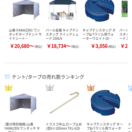
山善（YAMAZEN） ワン
パール金属 キャプテン
キャプテンスタッグ タ
パール金
タッチタープテント サ
スタッグ クイックシェ
ープ&パラソル用ウォ
スタッグ
イドシート…
ード 250UV
ーターウエイト10…
ード 300
￥20,680～
￥18,734～
￥3,056
￥25
（税込）
（税込）
（税込）
テント/タープの売れ筋ランキング
（夏の特別価格）山善
トラスコ中山 ロープ止め
キャプテンスタッグ ター
ト
YAMAZEN ワンタッチ タ
J型6×200mm TRJ-620
プ&パラソル用ウォータ
ー