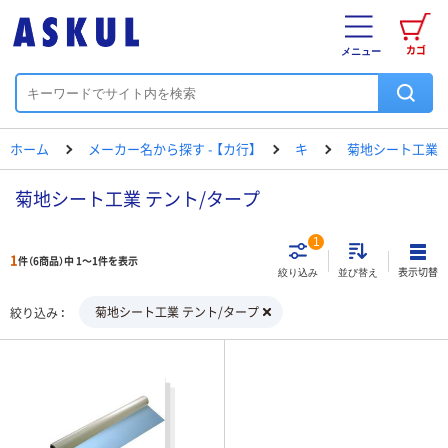
カゴ
メニュー
ホーム
メーカー名から探す - 【カ行】
キ
菊地シート工業
菊地シート工業 テント/タープ
1
1
件（6商品）中 1～1件を表示
表示切替
絞り込み
並び替え
菊地シート工業 テント/タープ
絞り込み