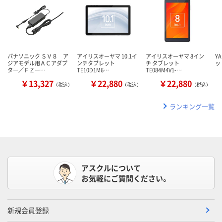
パナソニック ＳＶ８ ア
アイリスオーヤマ 10.1イ
アイリスオーヤマ 8イン
Y
ジアモデル用ＡＣアダプ
ンチタブレット
チ タブレット
ット
ター／ＦＺー…
TE10D1M6…
TE084M4V1-…
￥13,327
￥22,880
￥22,880
（税込）
（税込）
（税込）
ランキング一覧
アスクルについて
お気軽にご質問ください。
新規会員登録