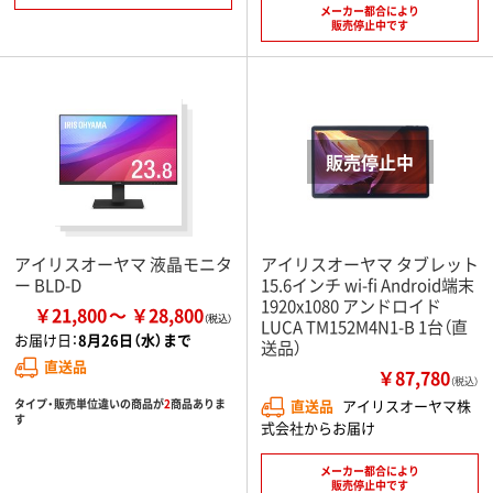
メーカー都合により
販売停止中です
アイリスオーヤマ 液晶モニタ
アイリスオーヤマ タブレット
ー BLD-D
15.6インチ wi-fi Android端末
1920x1080 アンドロイド
￥21,800
￥28,800
LUCA TM152M4N1-B 1台（直
お届け日：
8月26日（水）まで
送品）
直送品
￥87,780
（税込）
タイプ・販売単位違いの商品が
2
商品ありま
直送品
アイリスオーヤマ株
す
式会社からお届け
メーカー都合により
販売停止中です