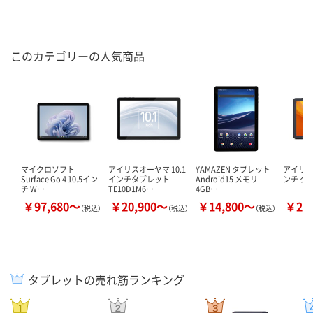
このカテゴリーの人気商品
マイクロソフト
アイリスオーヤマ 10.1
YAMAZEN タブレット
アイリス
Surface Go 4 10.5イン
インチタブレット
Android15 メモリ
ンチ タ
チ W…
TE10D1M6…
4GB…
￥97,680～
￥20,900～
￥14,800～
￥23
（税込）
（税込）
（税込）
タブレットの売れ筋ランキング