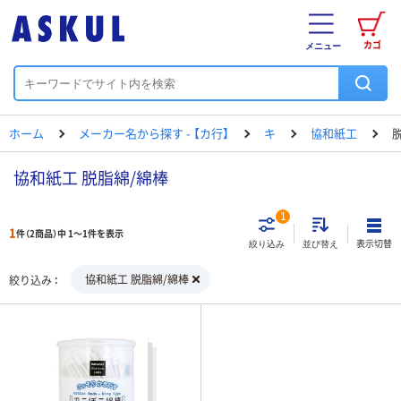
カゴ
メニュー
ホーム
メーカー名から探す - 【カ行】
キ
協和紙工
協和紙工 脱脂綿/綿棒
1
1
件（2商品）中 1～1件を表示
表示切替
絞り込み
並び替え
協和紙工 脱脂綿/綿棒
絞り込み