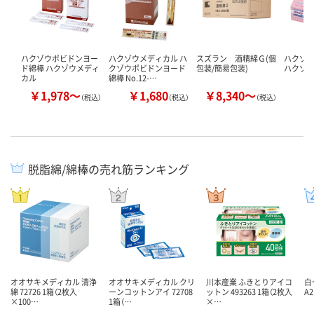
ハクゾウポビドンヨー
ハクゾウメディカル ハ
スズラン 酒精綿Ｇ(個
ハクゾ
ド綿棒 ハクゾウメディ
クゾウポビドンヨード
包装/簡易包装)
ハクゾ
カル
綿棒 No.12-…
￥1,978～
￥1,680
￥8,340～
￥
（税込）
（税込）
（税込）
脱脂綿/綿棒の売れ筋ランキング
オオサキメディカル 清浄
オオサキメディカル クリ
川本産業 ふきとりアイコ
白
綿 72726 1箱（2枚入
ーンコットンアイ 72708
ットン 493263 1箱（2枚入
A2
×100…
1箱（…
×…