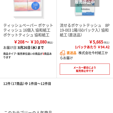
ティッシュペーパー ポケット
流せるポケットテッシュ 8P
ティッシュ 16個入 協和紙工
19-003 1箱（60パック入） 協和
ポケットティシュ 協和紙工
紙工（直送品）
￥208
￥10,080
￥5,665
（税込）
1パックあたり ￥94.42
お届け日：
8月26日（水）まで
直送品
株式会社今村紙工か
商品タイプ・販売単位違いの商品が
3
商品あ
らお届け
ります
メーカー都合により
販売停止中です
12件（17商品）中 1件目～12件目
このカテゴリーの人気商品