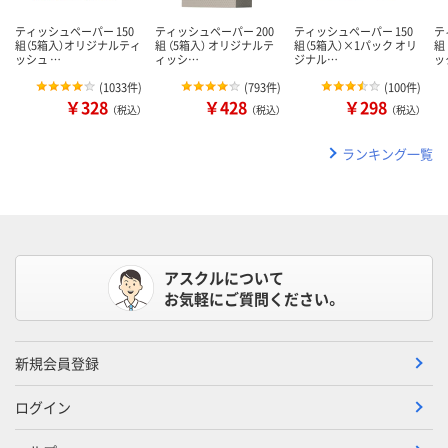
ティッシュペーパー 150
ティッシュペーパー 200
ティッシュペーパー 150
テ
組（5箱入）オリジナルティ
組 （5箱入） オリジナルテ
組（5箱入）×1パック オリ
組
ッシュ …
ィッシ…
ジナル…
ッ
(
1033件
)
(
793件
)
(
100件
)
￥328
￥428
￥298
（税込）
（税込）
（税込）
ランキング一覧
アスクルについて
お気軽にご質問ください。
新規会員登録
ログイン