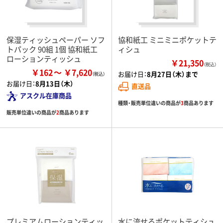
保湿ティッシュペーパー ソフ
協和紙工 ミニミニポケットテ
トパック 90組 1個 協和紙工
ィシュ
ローションティッシュ
￥21,350
（税込）
￥162
￥7,620
お届け日：
8月27日（木）まで
お届け日：
8月13日（木）
直送品
アスクル在庫商品
種類・販売単位違いの商品が
3
商品あります
販売単位違いの商品が
2
商品あります
プレミアムローションティッ
水に流せるポケットティシュ