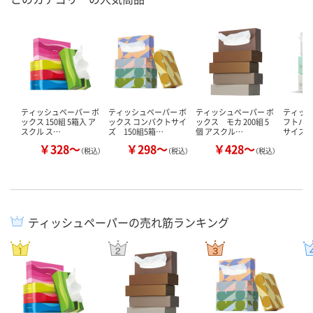
ティッシュペーパー ボ
ティッシュペーパー ボ
ティッシュペーパー ボ
ティッシ
ックス 150組 5箱入 ア
ックス コンパクトサイ
ックス モカ 200組 5
フトパッ
スクル ス…
ズ 150組5箱…
個 アスクル…
サイズ
￥328～
￥298～
￥428～
￥
（税込）
（税込）
（税込）
ティッシュペーパーの売れ筋ランキング