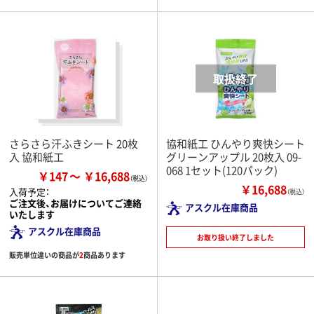
さらさら汗ふきシート 20枚
協和紙工 ひんやり爽快シート
入 協和紙工
グリーンアップル 20枚入 09-
068 1セット(120パック)
￥147
￥16,688
￥16,688
入荷予定：
（税込）
ご注文後、お届けについてご連絡
アスクル在庫商品
いたします
アスクル在庫商品
お取り扱い終了しました
販売単位違いの商品が
2
商品あります