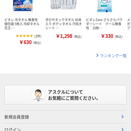
ビオレ 冷タオル 無香性
冷ひやネックタオル 50本
ビオレZero さらさらパウ
メ
個包装 5枚入 冷却タオル
入り ボディタオル 汗拭き
ダーシート クール無香
ボ
花王 …
シート …
性 10枚…
プ
￥1,298
￥330
(
3件
)
（税込）
（税込）
￥630
（税込）
ランキング一覧
アスクルについて
お気軽にご質問ください。
新規会員登録
ログイン