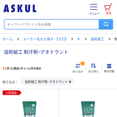
カゴ
メニュー
ホーム
メーカー名から探す - 【カ行】
キ
協和紙工
協和紙工 制汗剤・デオドラント
1
11
件（12商品）中 1～11件を表示
表示切替
絞り込み
並び替え
協和紙工 制汗剤・デオドラント
絞り込み
人気商品