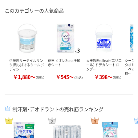
このカテゴリーの人気商品
伊藤忠リーテイルリン
花王 ビオレZero 汗拭
大王製紙 elleair（エリエ
シーブ
ク 顔も拭けるクールボ
きシート
ール） ドデカシート ロ
タオル
ディシート
ング…
ーベット
枚…
￥1,880～
￥545～
￥398～
￥
（税込）
（税込）
（税込）
制汗剤・デオドラントの売れ筋ランキング