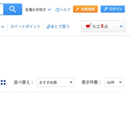
ヘルプ
各種お手続き
0
スイートポイント
あとで買う
カゴ
点
並べ替え：
表示件数：