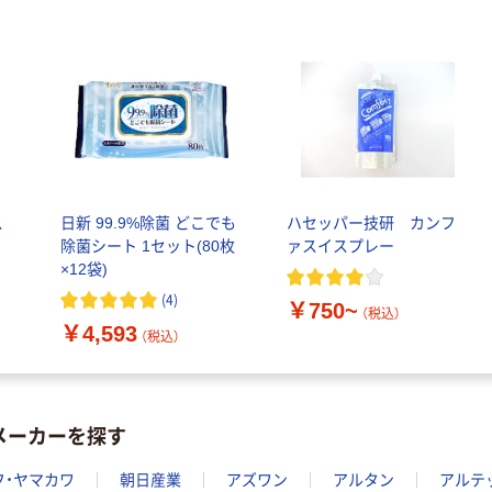
ス
日新 99.9%除菌 どこでも
ハセッパー技研 カンフ
除菌シート 1セット(80枚
ァスイスプレー
×12袋)
(
4
)
￥750~
（税込）
￥4,593
（税込）
メーカーを探す
フ・ヤマカワ
朝日産業
アズワン
アルタン
アルテ