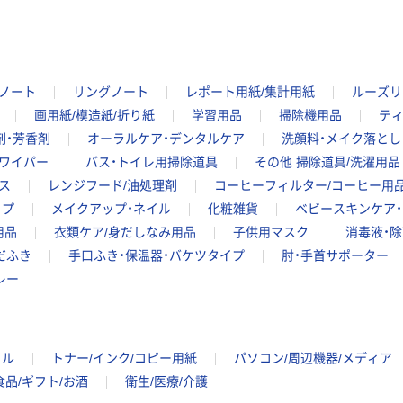
ノート
リングノート
レポート用紙/集計用紙
ルーズリ
画用紙/模造紙/折り紙
学習用品
掃除機用品
テ
剤・芳香剤
オーラルケア・デンタルケア
洗顔料・メイク落とし
ワイパー
バス・トイレ用掃除道具
その他 掃除道具/洗濯用品
ス
レンジフード/油処理剤
コーヒーフィルター/コーヒー用
ップ
メイクアップ・ネイル
化粧雑貨
ベビースキンケア
用品
衣類ケア/身だしなみ用品
子供用マスク
消毒液・
だふき
手口ふき・保温器・バケツタイプ
肘・手首サポーター
レー
イル
トナー/インク/コピー用紙
パソコン/周辺機器/メディア
食品/ギフト/お酒
衛生/医療/介護