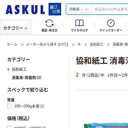
...
消毒液
カテゴリー
履歴・再注文
マイカタログ
クイックオーダー
ホーム
メーカー名から探す-【カ行】
キ
協和紙工
消毒液・
協和紙工 消毒
カテゴリー
協和紙工
2
件（2商品）中
1件目〜2
消毒液・除菌剤（2）
スペックで絞り込む
質量
100～200g未満（1）
価格（税込）