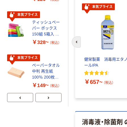
本気プライス
本気プライス
本気プライス
ティッシュペー
トイレットペー
パー ボックス
パー シングル
150組 5箱入 ア
120ｍ 再生紙
スクル スマート
100% 6ロール
￥328~
￥470~
（税込）
（税込）
前のスライドへ
コンパクト ビ
リサイクル100
ビッド PEFC認
芯あり FSC認
証
証
本気プライス
期間限定価格
健栄製薬 消毒用エタ
ールIPA
ペーパータオル
アスクル プラ
中判 再生紙
スチックグロー
100％ 200枚
ブ 薄手 粉な
￥657~
（税込）
FSC認証 シング
し（パウダーフ
￥149~
￥298~
（税込）
（税込）
ル 大王製紙共同
リー）
企画 オリジナル
消毒液・除菌剤