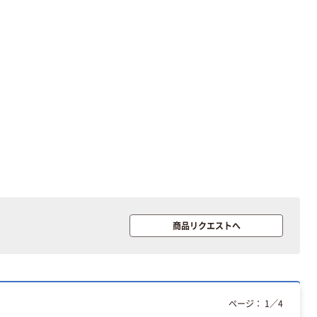
本気プライス
オリジナル
アスクル トイ
コピー用紙 ア
レのおそうじシ
スクル マルチ
ート 大王製紙
ペーパー スーパ
共同企画 トイ
ーホワイト+
￥330~
￥149~
（税込）
（税込）
レクリーナー
トイレシート
オリジナル
本気プライス
オリジナル
【ガムテープ】ア
アスクル プラス
スクル 現場のチ
チックグローブ
カラ 厚さ
粉なし（パウダ
0.22mm 布テー
ーフリー）
￥145~
￥398~
（税込）
（税込）
プ
商品リクエストへ
本気プライス
アスクル クリア
ーホルダー A4
スタンダード
ページ：
1
／
4
￥126~
（税込）