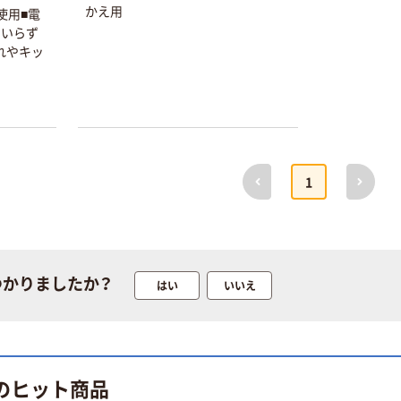
かえ用
使用■電
きいらず
本気プライス
オリジナル
れやキッ
蛍光オプテック
【アスクル限定】
ス1(アスクル限
ファーストレイ
定モデル) 蛍光
ト ニトリルグ
ペン ゼブラ
ローブ ホワイ
￥52~
￥698~
（税込）
（税込）
ト 粉なし（パ
ウダーフリー）
前へ
次へ
本気プライス
本気プライス
1
嬬恋銘水 ナチュ
ペーパータオル
ラルミネラルウ
小判・シングル
ォーター 500ml
再生紙 200枚
キャップシール
FSC認証紙 アス
￥1,037~
￥143~
（税込）
付き／2Lラベル
クルオリジナル
（税込）
つかりましたか？
はい
いいえ
レス 10本
本気プライス
オリジナル
ティッシュペー
スズラン 酒精綿
パー ボックス
G バルクタイプ
モカ 200組 5個
 のヒット商品
指定医薬部外品
アスクル オリジ
￥428~
（税込）