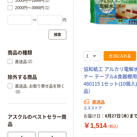
1000円～1999円（1）
2000円～3999円（1）
〜
円
検索
商品の種類
カゴに入れる
直送品（2）
協和紙工 アルカリ電解
ナー テーブル&食器棚用
除外する商品
460115 1セット(10個入
直送品、お取り寄せ品を除く
品）
（0）
直送品
エスストア
お届け日
8月27日（木）ま
アスクルのベストセラー商
￥1,514
品
（税込）