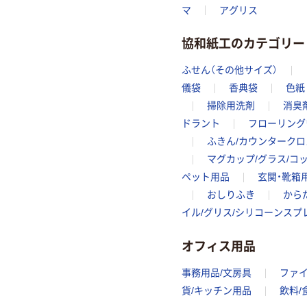
マ
アグリス
協和紙工のカテゴリー
ふせん（その他サイズ）
儀袋
香典袋
色紙
掃除用洗剤
消臭
ドラント
フローリング
ふきん/カウンタークロ
マグカップ/グラス/コ
ペット用品
玄関・靴箱
おしりふき
から
イル/グリス/シリコーンスプ
オフィス用品
事務用品/文房具
ファ
貨/キッチン用品
飲料/