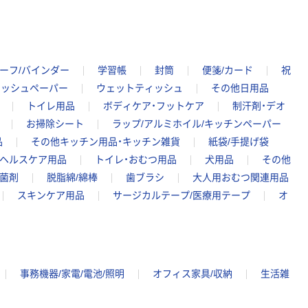
ーフ/バインダー
学習帳
封筒
便箋/カード
祝
ィッシュペーパー
ウェットティッシュ
その他日用品
トイレ用品
ボディケア・フットケア
制汗剤・デオ
お掃除シート
ラップ/アルミホイル/キッチンペーパー
品
その他キッチン用品・キッチン雑貨
紙袋/手提げ袋
・ヘルスケア用品
トイレ・おむつ用品
犬用品
その他
除菌剤
脱脂綿/綿棒
歯ブラシ
大人用おむつ関連用品
スキンケア用品
サージカルテープ/医療用テープ
オ
事務機器/家電/電池/照明
オフィス家具/収納
生活雑