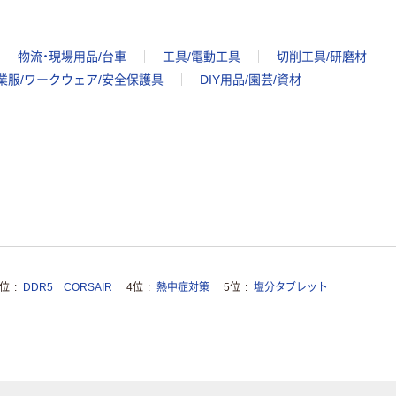
物流・現場用品/台車
工具/電動工具
切削工具/研磨材
業服/ワークウェア/安全保護具
DIY用品/園芸/資材
3位
DDR5 CORSAIR
4位
熱中症対策
5位
塩分タブレット