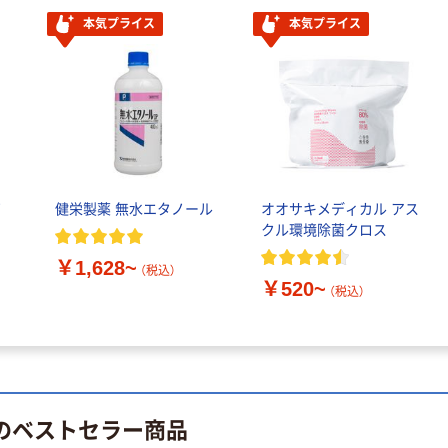
ナルティッシュ
￥140~
（税込）
本気プライス
本気プライス
PEFC認証
オリジナル
人気商品
【アスクル限定】
サントリー 天然
ファーストレイ
水 ミネラルウォ
ト ニトリルグ
ーター ペットボ
ローブ ブル
￥698~
（税込）
トル
ー 粉なし（パ
￥686~
（税込）
ウダーフリー）
オリジナル
ノ
健栄製薬 無水エタノール
オオサキメディカル アス
本気プライス
クル環境除菌クロス
アスクル 検査用
ファーストレイ
ディスポパンツ
￥1,628~
ト ホワイト紙コ
（税込）
￥96~
（税込）
￥520~
ップ
（税込）
￥374~
（税込）
 のベストセラー商品