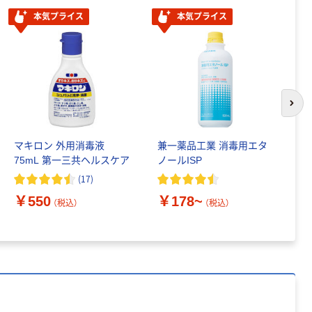
本気プライス
本気プライス
本気プライス
ティッシュペー
パー ボックス
150組 5箱入 ア
スクル スマート
￥328~
（税込）
次の
コンパクト ビ
ビッド PEFC認
証
本気プライス
マキロン 外用消毒液
兼一薬品工業 消毒用エタ
環
75mL 第一三共ヘルスケア
ノールISP
メ
ペーパータオル
中判 再生紙
(
17
)
100％ 200枚
￥550
￥178~
￥
（税込）
（税込）
FSC認証 シング
￥149~
（税込）
ル 大王製紙共同
企画 オリジナル