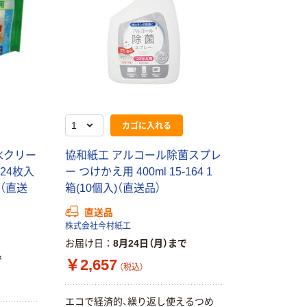
カゴに入れる
水クリー
協和紙工 アルコール除菌スプレ
24枚入
ー つけかえ用 400ml 15-164 1
)（直送
箱(10個入)（直送品）
直送品
株式会社今村紙工
お届け日
8月24日（月）まで
で
￥2,657
（税込）
エコで経済的、繰り返し使えるつめ