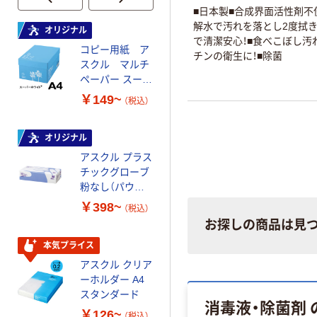
■日本製■合成界面活性剤不
解水で汚れを落とし2度拭
オリジナル
オリジナル
で清潔安心！■食べこぼし汚
コピー用紙 ア
コピー用紙 マ
チンの衛生に！■除菌
スクル マルチ
ルチペーパー
ペーパー スーパ
スーパーエコノ
ーホワイト+
ミー+
￥149~
￥149~
（税込）
（税込）
オリジナル
本気プライス
アスクル プラス
トイレットペー
チックグローブ
パー ダブル60
粉なし（パウダ
ｍ 再生紙
ーフリー）
100% 6ロール
￥398~
￥460~
（税込）
（税込）
リサイクル100
お探しの商品は見
芯あり FSC認
証
本気プライス
本気プライス
アスクル クリア
アスクル 耳にや
ーホルダー A4
さしい やわらか
スタンダード
いマスク
消毒液・除菌剤
￥126~
￥458~
（税込）
（税込）