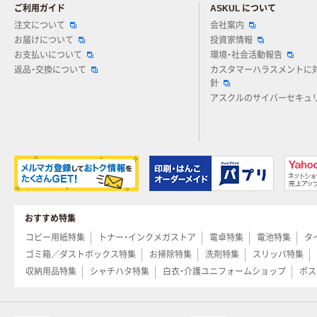
ご利用ガイド
ASKUL について
注文について
会社案内
お届けについて
投資家情報
お支払いについて
環境・社会活動報告
返品・交換について
カスタマーハラスメントに
針
アスクルのサイバーセキュ
おすすめ特集
コピー用紙特集
トナー・インクメガストア
電卓特集
電池特集
タ
ゴミ箱／ダストボックス特集
お掃除特集
洗剤特集
スリッパ特集
収納用品特集
シャチハタ特集
白衣・介護ユニフォームショップ
ポス