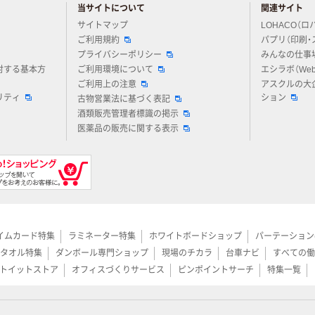
当サイトについて
関連サイト
アスクルについてお気軽にご質問ください
サイトマップ
LOHACO（ロ
ご利用規約
パプリ（印刷・
プライバシーポリシー
みんなの仕事
対する基本方
ご利用環境について
エシラボ（We
ご利用上の注意
アスクルの大
リティ
ション
古物営業法に基づく表記
酒類販売管理者標識の掲示
医薬品の販売に関する表示
イムカード特集
ラミネーター特集
ホワイトボードショップ
パーテーション
タオル特集
ダンボール専門ショップ
現場のチカラ
台車ナビ
すべての働
トイットストア
オフィスづくりサービス
ピンポイントサーチ
特集一覧