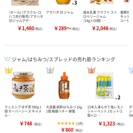
（セール）（アスクル・ロ
アヲハタ 55 ジャム
森永乳業 クラフト スト
業務用 
ハコ先行販売）アヲハタ
ロベリージャム
キッテ11
55ジャムデザ…
（14g×50個） …
ユーピ
￥1,480
￥289～
￥2,048
￥
（税込）
（税込）
（税込）
ジャム/はちみつ/スプレッドの売れ筋ランキング
マッスンブ ゆず茶 580g 1
大容量 純粋はちみつ 1kg
15本入凍らせて塩レモン
タ
個 オーバーシーズ キャメ
1個 梅屋ハネー 蜂蜜
シャーベット 1セット（1
ン
ル…
個×2） …
50
￥748
￥1,323
(
1件
)
（税込）
（税込）
￥860
（税込）