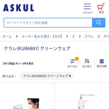
カゴ
メニュー
ホーム
メーカー名から探す - 【カ行】
ク
クラレ
ク
クラレ(KURARAY) クリーンウェア
1
3
件（3商品）中 1～3件を表示
表示切替
絞り込み
並び替え
クラレ(KURARAY) クリーンウェア
絞り込み