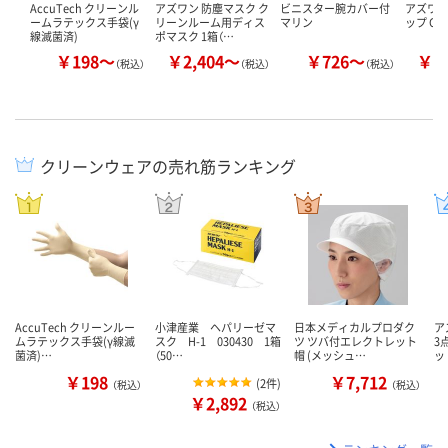
AccuTech クリーンル
アズワン 防塵マスク ク
ビニスター腕カバー付
アズワン
ームラテックス手袋(γ
リーンルーム用ディス
マリン
ップ CN2
線滅菌済)
ポマスク 1箱（…
￥198～
￥2,404～
￥726～
￥1
（税込）
（税込）
（税込）
クリーンウェアの売れ筋ランキング
AccuTech クリーンルー
小津産業 ヘパリーゼマ
日本メディカルプロダク
ア
ムラテックス手袋(γ線滅
スク H-1 030430 1箱
ツ ツバ付エレクトレット
3
菌済)…
（50…
帽 (メッシュ…
ッ
￥198
￥7,712
(
2件
)
（税込）
（税込）
￥2,892
（税込）