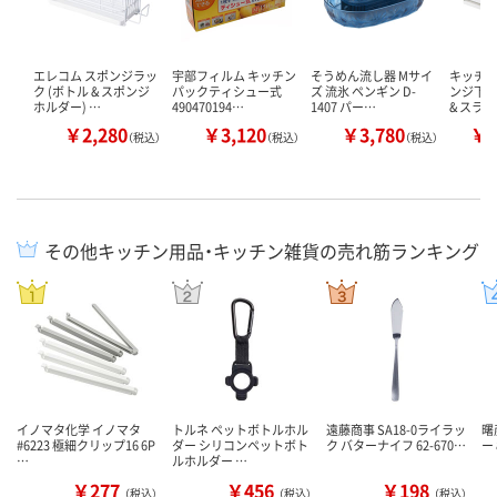
エレコム スポンジラッ
宇部フィルム キッチン
そうめん流し器 Mサイ
キッチン
ク (ボトル & スポンジ
パックティシュー式
ズ 流氷 ペンギン D-
ンジ下収
ホルダー) …
490470194…
1407 パー…
& スラ
￥2,280
￥3,120
￥3,780
￥1
（税込）
（税込）
（税込）
その他キッチン用品・キッチン雑貨の売れ筋ランキング
イノマタ化学 イノマタ
トルネ ペットボトルホル
遠藤商事 SA18-0ライラッ
曙
#6223 極細クリップ16 6P
ダー シリコンペットボト
ク バターナイフ 62-670…
ー 
…
ルホルダー …
￥277
￥456
￥198
（税込）
（税込）
（税込）