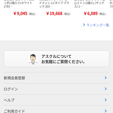
っ手(2個入り)ホワイト
ドメッシュCタイプ ブラ
心ミトン(2個入) (サック
ゼ
1793 …
ック 203…
ス) 1…
ツ
￥9,045
￥19,668
￥6,089
（税込）
（税込）
（税込）
ランキング一覧
アスクルについて
お気軽にご質問ください。
新規会員登録
ログイン
ヘルプ
ご利用ガイド