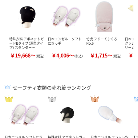
特殊衣料 アボネットガ
日本エンゼル ソフト
竹虎 フドーてぶくろ
日本エン
ードBタイプ（深型タイ
にぎっ手
No.6
クッショ
プ） スタンダー…
リーム 
￥19,668～
￥4,006～
￥1,715～
￥8
（税込）
（税込）
（税込）
セーフティ衣類の売れ筋ランキング
日本エンゼル ソフトにぎ
特殊衣料 アボネットガー
日本エンゼル フラット安
【