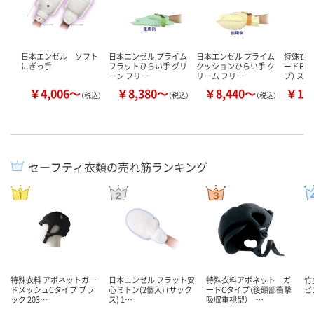
日本エンゼル ソフト
日本エンゼル プライム
日本エンゼル プライム
特殊衣料
にぎっ手
フラットひらい手 グリ
クッションひらい手 ク
ードBタ
ーン フリー
リーム フリー
プ） ス
￥4,006～
￥8,380～
￥8,440～
￥19
（税込）
（税込）
（税込）
セーフティ衣類の売れ筋ランキング
特殊衣料 アボネットガー
日本エンゼル フラット安
特殊衣料アボネット ガ
竹
ドメッシュCタイプ ブラ
心ミトン(2個入) (サック
ードCタイプ（後頭部衝撃
ピ
ック 203…
ス) 1…
吸収重視型） …