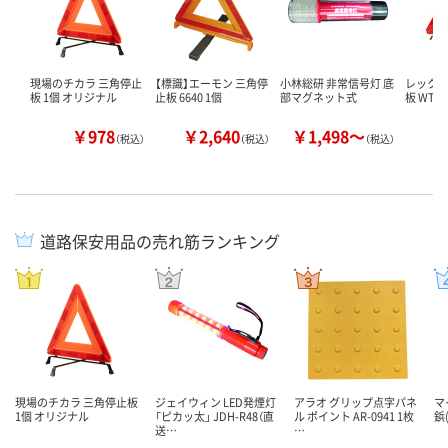
現場のチカラ 三角停止
【標識】エーモン 三角停
小林総研 非常信号灯 底
レックス
板 1個 オリジナル
止板 6640 1個
部マグネット式
板 WT-1
￥978
￥2,640
￥1,498～
￥
（税込）
（税込）
（税込）
道路保安用品の売れ筋ランキング
現場のチカラ 三角停止板
ジェイウィン LED発煙灯
アラオ グリップ点字パネ
マ
1個 オリジナル
「ピカッ太」 JDH-R48（直
ル ポイント AR-0941 1枚
鋲
送…
…