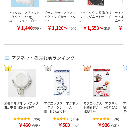
アスクル マグネット
プラス カラーマグネッ
マグエックス 超強力パ
ライオン
ポケット 2.5kg
トクリップ カラーアソ
ワーマグネットテープ
ットポケ
A4 ホワイト 白…
ート
ASTP
ネットタ
￥1,440
￥1,120～
￥1,653～
￥1
（税込）
（税込）
（税込）
マグネットの売れ筋ランキング
超強力マグネットフック
マグエックス マグネッ
マグエックス マグネッ
マ
3kg 中 白 MG-5493-W …
トクリーンシート大
ト粘着付シート強力（大）
粘
白 MSKW-08…
MSWFP-…
タ
(
69件
)
(
32件
)
(
23件
)
￥460
￥500
￥926
（税込）
（税込）
（税込）