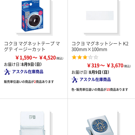
コクヨ マグネットテープ マ
コクヨ マグネットシート K2
グテ イージーカット
300mm×100mm
￥1,590
￥4,520
お届け日：
8月9日（日）
￥319
￥3,670
アスクル在庫商品
お届け日：
8月9日（日）
アスクル在庫商品
販売単位違いの商品が
2
商品あります
色・販売単位違いの商品が
15
商品あります