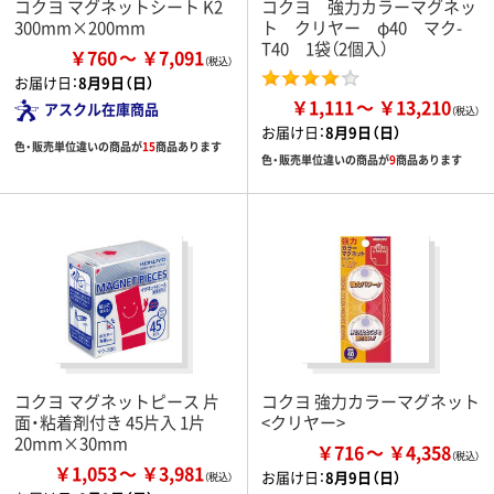
コクヨ マグネットシート K2
コクヨ 強力カラーマグネッ
300mm×200mm
ト クリヤー φ40 マク-
T40 1袋（2個入）
￥760
￥7,091
お届け日：
8月9日（日）
￥1,111
￥13,210
アスクル在庫商品
お届け日：
8月9日（日）
色・販売単位違いの商品が
15
商品あります
色・販売単位違いの商品が
9
商品あります
コクヨ マグネットピース 片
コクヨ 強力カラーマグネット
面・粘着剤付き 45片入 1片
<クリヤー>
20mm×30mm
￥716
￥4,358
￥1,053
￥3,981
お届け日：
8月9日（日）