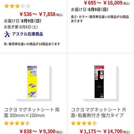
￥695
￥16,009
お届け日：
8月9日（日）
￥536
￥7,858
長さ・カラー・販売単位違いの商品が
16
商品
お届け日：
8月9日（日）
あります
お急ぎ便：
8月8日（土）
アスクル在庫商品
色・販売単位違いの商品が
18
商品あります
コクヨ マグネットシート 両
コクヨ マグネットシート 片
面 300mm×100mm
面・粘着剤付き 強力タイプ
￥838
￥9,300
￥1,175
￥14,700