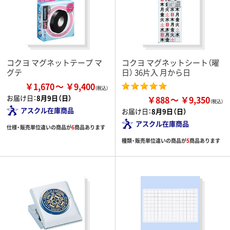
コクヨ マグネットテープ マ
コクヨ マグネットシート（曜
グテ
日） 36片入 月から日
￥1,670
￥9,400
お届け日：
8月9日（日）
￥888
￥9,350
アスクル在庫商品
お届け日：
8月9日（日）
アスクル在庫商品
仕様・販売単位違いの商品が
6
商品あります
種類・販売単位違いの商品が
5
商品あります