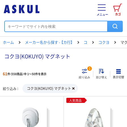
カゴ
メニュー
ホーム
メーカー名から探す - 【カ行】
コ
コクヨ
マ
コクヨ(KOKUYO) マグネット
1
61
件（558商品）中 1～50件を表示
表示切替
絞り込み
並び替え
コクヨ(KOKUYO) マグネット
絞り込み
人気商品