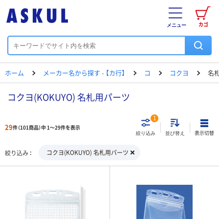
カゴ
メニュー
ホーム
メーカー名から探す - 【カ行】
コ
コクヨ
名
コクヨ(KOKUYO) 名札用パーツ
1
29
件（101商品）中 1～29件を表示
表示切替
絞り込み
並び替え
コクヨ(KOKUYO) 名札用パーツ
絞り込み