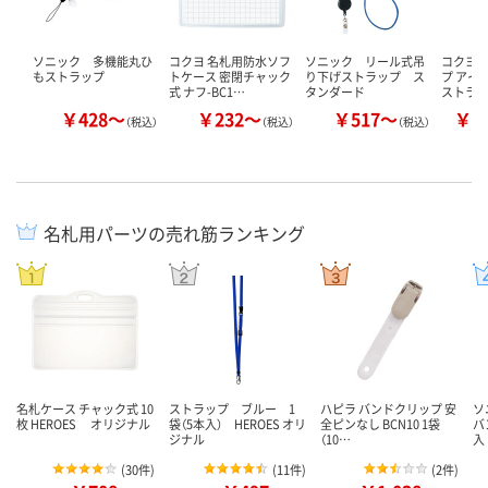
ソニック 多機能丸ひ
コクヨ 名札用防水ソフ
ソニック リール式吊
コクヨ 
もストラップ
トケース 密閉チャック
り下げストラップ ス
プ アイ
式 ナフ-BC1…
タンダード
ストラッ
￥428～
￥232～
￥517～
￥1
（税込）
（税込）
（税込）
名札用パーツの売れ筋ランキング
名札ケース チャック式 10
ストラップ ブルー 1
ハピラ バンドクリップ 安
ソ
枚 HEROES オリジナル
袋（5本入） HEROES オリ
全ピンなし BCN10 1袋
バ
ジナル
（10…
入
(
30件
)
(
11件
)
(
2件
)