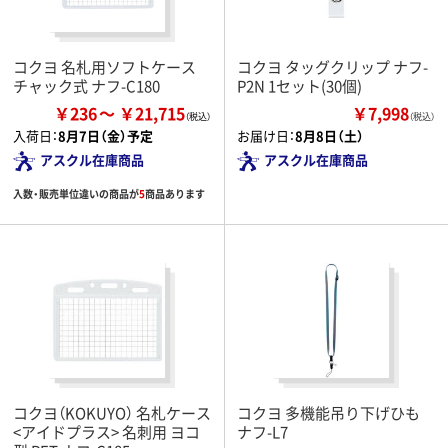
コクヨ 名札用ソフトケース
コクヨ タッグクリップ ナフ-
チャック式 ナフ-C180
P2N 1セット(30個)
￥236
￥21,715
￥7,998
（税込）
入荷日：
8月7日（金）予定
お届け日：
8月8日（土）
アスクル在庫商品
アスクル在庫商品
入数・販売単位違いの商品が
5
商品あります
コクヨ（KOKUYO） 名札ケース
コクヨ 多機能吊り下げひも
<アイドプラス> 名刺用 ヨコ
ナフ-L7