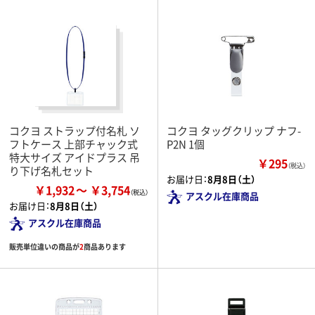
コクヨ ストラップ付名札 ソ
コクヨ タッグクリップ ナフ-
フトケース 上部チャック式
P2N 1個
特大サイズ アイドプラス 吊
￥295
（税込）
り下げ名札セット
お届け日：
8月8日（土）
￥1,932
￥3,754
アスクル在庫商品
お届け日：
8月8日（土）
アスクル在庫商品
販売単位違いの商品が
2
商品あります