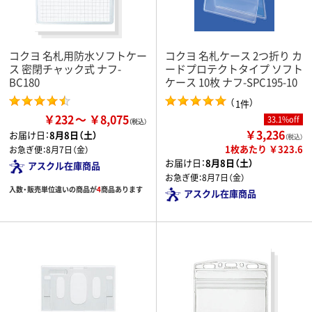
コクヨ 名札用防水ソフトケー
コクヨ 名札ケース 2つ折り カ
ス 密閉チャック式 ナフ-
ードプロテクトタイプ ソフト
BC180
ケース 10枚 ナフ-SPC195-10
（
）
1件
￥232
￥8,075
33.1%off
￥3,236
お届け日：
8月8日（土）
（税込）
1枚あたり ￥323.6
お急ぎ便：
8月7日（金）
お届け日：
8月8日（土）
アスクル在庫商品
お急ぎ便：
8月7日（金）
入数・販売単位違いの商品が
4
商品あります
アスクル在庫商品