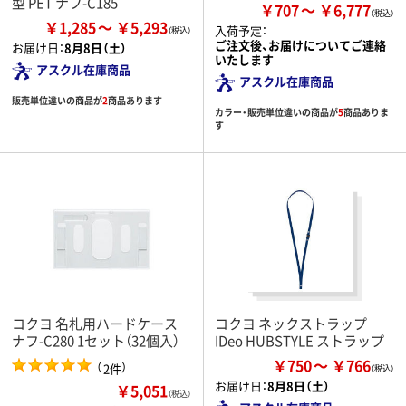
型 PET ナフ-C185
￥707
￥6,777
￥1,285
￥5,293
入荷予定：
ご注文後、お届けについてご連絡
お届け日：
8月8日（土）
いたします
アスクル在庫商品
アスクル在庫商品
販売単位違いの商品が
2
商品あります
カラー・販売単位違いの商品が
5
商品ありま
す
コクヨ 名札用ハードケース
コクヨ ネックストラップ
ナフ-C280 1セット（32個入）
IDeo HUBSTYLE ストラップ
￥750
￥766
（
）
2件
お届け日：
8月8日（土）
￥5,051
（税込）