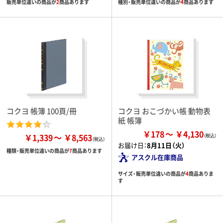
販売単位違いの商品が
2
商品あります
種別・販売単位違いの商品が
4
商品あります
コクヨ 帳簿 100頁/冊
コクヨ おこづかい帳 動物表
紙 帳簿
￥178
￥4,130
￥1,339
￥8,563
お届け日：
8月11日（火）
種類・販売単位違いの商品が
7
商品あります
アスクル在庫商品
サイズ・販売単位違いの商品が
4
商品ありま
す