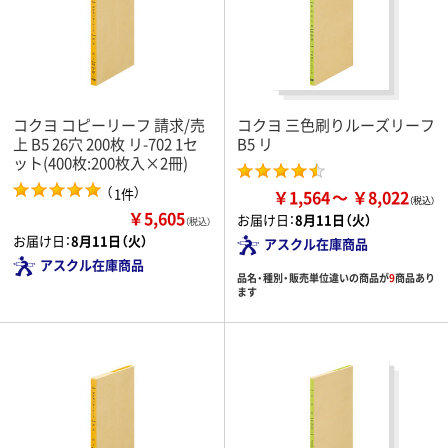
コクヨ コピーリーフ 請求/売
コクヨ 三色刷りルーズリーフ
上 B5 26穴 200枚 リ-702 1セ
B5 リ
ット(400枚:200枚入×2冊)
（
）
1件
￥1,564
￥8,022
￥5,605
お届け日：
8月11日（火）
（税込）
お届け日：
8月11日（火）
アスクル在庫商品
アスクル在庫商品
品名・種別・販売単位違いの商品が
9
商品あり
ます