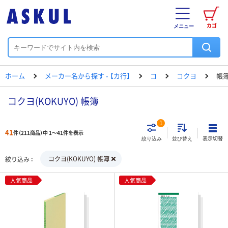
カゴ
メニュー
ホーム
メーカー名から探す - 【カ行】
コ
コクヨ
帳
コクヨ(KOKUYO) 帳簿
1
41
件（211商品）中 1～41件を表示
表示切替
絞り込み
並び替え
コクヨ(KOKUYO) 帳簿
絞り込み
人気商品
人気商品