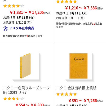
￥1,216
￥7,586
￥1,831
￥17,205
お届け日：
8月11日（火）
お届け日：
8月11日（火）
お急ぎ便：
8月10日（月）
お急ぎ便：
8月10日（月）
頁数・種別・販売単位違いの商品が
11
商品あ
ります
アスクル在庫商品
販売単位違いの商品が
3
商品あります
コクヨ 一色刷りルーズリーフ
コクヨ 金銭出納帳 上質紙
B6 100枚 リ-37
￥391
￥7,266
￥554
￥8,803
お届け日：
8月11日（火）