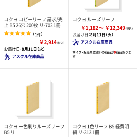
コクヨ コピーリーフ 請求/売
コクヨ ルーズリーフ
上 B5 26穴 200枚 リ-702 1冊
￥1,182
￥12,349
（
）
1件
お届け日：
8月11日（火）
￥2,914
アスクル在庫商品
（税込）
お届け日：
8月11日（火）
サイズ・販売単位違いの商品が
9
商品ありま
アスクル在庫商品
す
コクヨ 一色刷りルーズリーフ
コクヨ 1色リーフ B5 経費明
B5 リ
細 リ-313 1冊