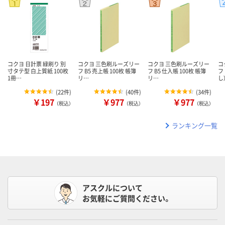
コクヨ 日計票 緑刷り 別
コクヨ 三色刷ルーズリー
コクヨ 三色刷ルーズリー
コ
寸タテ型 白上質紙 100枚
フ B5 売上帳 100枚 帳簿
フ B5 仕入帳 100枚 帳簿
フ
1冊…
リ…
リ…
し
(
22件
)
(
40件
)
(
34件
)
￥197
￥977
￥977
（税込）
（税込）
（税込）
ランキング一覧
アスクルについて
お気軽にご質問ください。