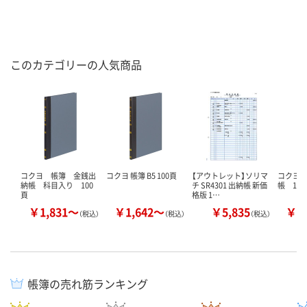
このカテゴリーの人気商品
コクヨ 帳簿 金銭出
コクヨ 帳簿 B5 100頁
【アウトレット】ソリマ
コクヨ
納帳 科目入り 100
チ SR4301 出納帳 新価
帳 100
頁
格版 1…
￥1,831～
￥1,642～
￥5,835
￥1
（税込）
（税込）
（税込）
帳簿の売れ筋ランキング